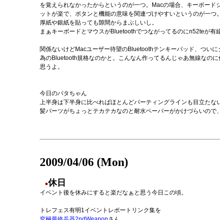
を覚えられなかったからというのが一つ。Macの場合、キーボードシ
ットが楽で、ボタンと機能の意味を関連づけやすいというのが一つ。
厚紙や銀紙を貼っても隙間からまぶしいし。
まぁキーボードとマウスがBluetoothでつながってるのにn52te
関係ないけどMacユーザー待望のBluetoothテンキーパッド、つ
為のBluetooth規格なのかと。こんなん作ってるんじゃあ無線な
思うよ。
今日のパタちゃん
上半身は下半身に比べればほとんどパーティングラインも目立たな
髪パーツがちょっとテカテカなのと耐水ペーパーがかけづらいので
2009/04/06 (Mon)
休日
●
イベント後を休みにすると楽だなぁと思う今日この頃。
トレフェス有明1イベントレポートリンク集を
究極最終兵器2ndWeapon
さん