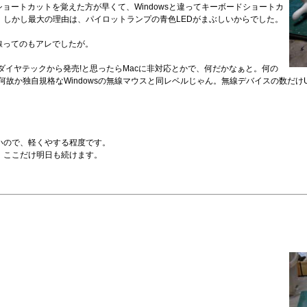
ョートカットを覚えた方が早くて、Windowsと違ってキーボードショートカ
しかし最大の理由は、パイロットランプの青色LEDがまぶしいからでした。
が有線ってのもアレでしたが。
いにダイヤテックから発売!と思ったらMacに非対応とかで、何だかなぁと。何の
のに何故か独自規格なWindowsの無線マウスと同レベルじゃん。無線デバイスの数だ
いので、軽くやする程度です。
、ここだけ明日も続けます。