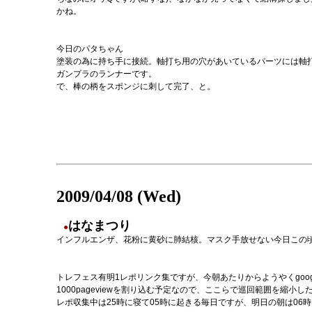
かね。
今日のパタちゃん
塗装の為に持ち手に接続。軸打ち用の穴があいているパーツには軸
ガンプラのランナーです。
で、棒の柄をスポンジに刺して完了、と。
2009/04/08 (Wed)
はなまつり
●
インフルエンザ、花粉に黄砂に肺結核。マスク手放せない今日この
トレフェス有明1レポリンク集ですが、今朝あたりからようやくgoo
1000pageviewを割り込む予定なので、ここらで巡回範囲を縮小
レポ収集中は25時に寝て05時に起きる毎日ですが、明日の朝は06時まで寝