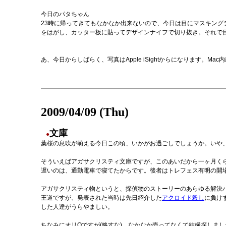
今日のパタちゃん
23時に帰ってきてもなかなか出来ないので、今日は目にマスキング
をはがし、カッター板に貼ってデザインナイフで切り抜き。それで
あ、今日からしばらく、写真はApple iSightからになります。M
2009/04/09 (Thu)
文庫
●
葉桜の息吹が萌える今日この頃、いかがお過ごしでしょうか。いや
そういえばアガサクリスティ文庫ですが、このあいだから一ヶ月く
遅いのは、通勤電車で寝てたからです。後者はトレフェス有明の開
アガサクリスティ物というと、探偵物のストーリーのあらゆる解決
王道ですが、発表された当時は先日紹介した
アクロイド殺し
に負け
した人達がうらやましい。
ちなみにオリQですが(略すな)、なかなか売ってなくて結構探しま