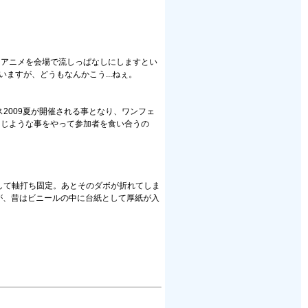
ロアニメを会場で流しっぱなしにしますとい
ますが、どうもなんかこう...ねぇ。
2009夏が開催される事となり、ワンフェ
同じような事をやって参加者を食い合うの
差して軸打ち固定。あとそのダボが折れてしま
が、昔はビニールの中に台紙として厚紙が入