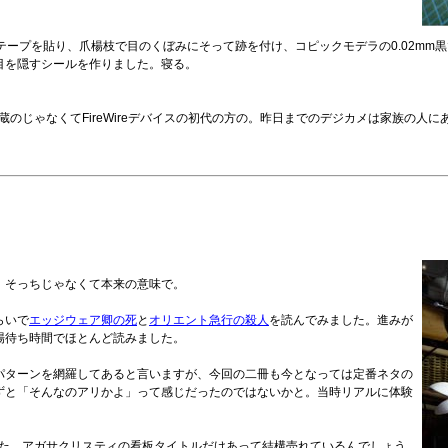
テープを貼り、爪楊枝で目のくぼみにそって跡を付け、コピックモデラの0.02mm
目を隠すシールを作りました。寝る。
ac内蔵のじゃなくてFireWireデバイスの初代の方の。昨日までのデジカメは家族の人
、そっちじゃなくて本来の意味で。
らいで
エッジウェア卿の死
と
オリエント急行の殺人
を読んでみました。進みが
場待ち時間でほとんど読みました。
パターンを網羅してあると言いますが、今回の二冊も今となっては定番ネタの
ずと「そんなのアリかよ」って感じだったのではないかと。当時リアルに体験
した。アガサクリスティの看板タイトルだけあって結構売れているんでしょう