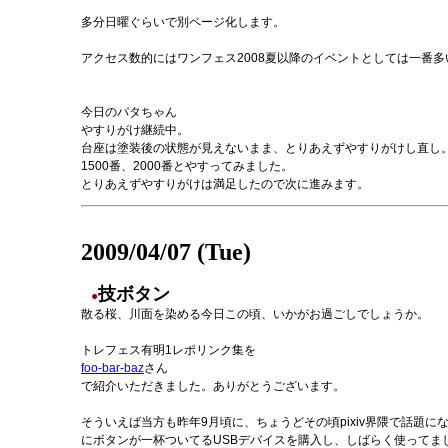
多分日曜ぐらいで別ページ化します。
アクセス数的にはワンフェス2008夏以降のイベントとしては一番多
今日のパタちゃん
やすりがけ継続中。
台座は塗装後の状態が見えないまま、とりあえずやすりがけし直し。昨
1500番、2000番とやすってみました。
とりあえずやすりがけは満足したので次に進みます。
2009/04/07 (Tue)
技ボタン
●
散る桜、川面を染める今日この頃、いかがお過ごしでしょうか。
トレフェス有明1レポリンク集を
foo-bar-baz
さん
で紹介いただきました。ありがとうございます。
そういえば当方も昨年9月頃に、ちょうどその頃pixiv界隈で話題に
にボタンが一杯ついてるUSBデバイスを購入し、しばらく使ってま