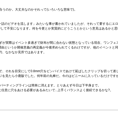
に合うのか。大丈夫なのかそれって(いろいろな意味で)。
一話のビデオを流します」みたいな事が書かれていましたが、それって要するにエ
がして不安になります。何を今更とか実質的にどうこうとかという意見はあるかと思い
はずが実際はイベント多過ぎで財布が間に合わない状態となっている現在、ワンフェス
理由というか開催意義の再定義が今後求められてくるわけですが、他のイベントと
?)、なかなか見所ではあります。
で、それを目安にして0.8mm穴をピンバイスであけて延ばしたクリップを切って
ージを見たら小鹿版でした。何年前の丸棒だ。今のはビニールに入っているだけです
してパーティングラインは簡単に消えます。とりあえず今日は下半身まで。
任意に穴をあける必要があるみたいで...上手くバランスよく接続できるかな?。