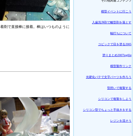
その他関連コンテンツ
模型イベントに行こう
入歯洗浄剤で離型剤を落とす
接着剤で直接棒に接着。棒はいつものように
軸打ちについて
コピックで目を塗る2005
塗りまとめ2007logfile
模型製作リンク
光硬化パテで文字パーツを作ろう
型想いで複製する
シリコンで複製をしよう
シリコン型でちょっと手抜きをする
レジンを流そう