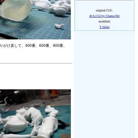
original CGI :
めもCGI by Chama-Net
modified:
T.Akiba
け直して、400番、600番、800番、