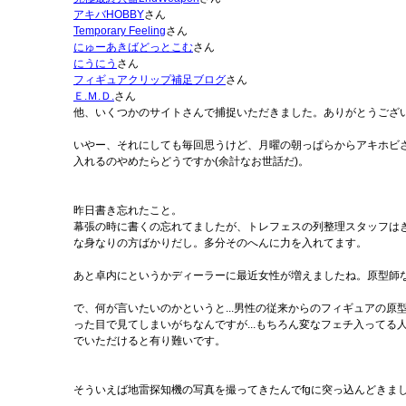
アキバHOBBY
さん
Temporary Feeling
さん
にゅーあきばどっとこむ
さん
にうにう
さん
フィギュアクリップ補足ブログ
さん
Ｅ.Ｍ.Ｄ.
さん
他、いくつかのサイトさんで捕捉いただきました。ありがとうござ
いやー、それにしても毎回思うけど、月曜の朝っぱらからアキホビ
入れるのやめたらどうですか(余計なお世話だ)。
昨日書き忘れたこと。
幕張の時に書くの忘れてましたが、トレフェスの列整理スタッフは
な身なりの方ばかりだし。多分そのへんに力を入れてます。
あと卓内にというかディーラーに最近女性が増えましたね。原型師
で、何が言いたいのかというと...男性の従来からのフィギュアの
った目で見てしまいがちなんですが...もちろん変なフェチ入って
でいただけると有り難いです。
そういえば地雷探知機の写真を撮ってきたんでfgに突っ込んどきま