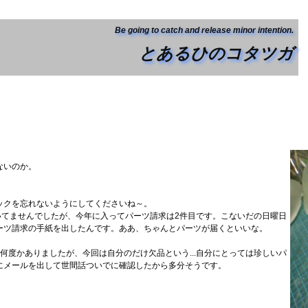
Be going to catch and release minor intention.
とあるひのコタツガ
ないのか。
ックを忘れないようにしてくださいね～。
書いてませんでしたが、今年に入ってパーツ請求は2件目です。こないだの日曜日
ーツ請求の手紙を出したんです。ああ、ちゃんとパーツが届くといいな。
何度かありましたが、今回は自分のだけ欠品という...自分にとっては珍しいパ
にメールを出して世間話ついでに確認したから多分そうです。