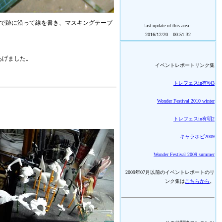
黒で跡に沿って線を書き、マスキングテープ
last update of this area :
2016/12/20 00:51:32
にあげました。
イベントレポートリンク集
トレフェスin有明3
Wonder Festival 2010 winter
トレフェスin有明2
キャラホビ2009
Wonder Festival 2009 summer
2009年07月以前のイベントレポートのリ
ンク集は
こちらから
。