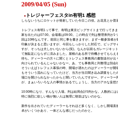
2009/04/05 (Sun)
トレジャーフェスタin有明1 感想
●
しらないうちにロケットが発射していた今日この頃。お花見とか普
トレフェス有明1って事で、有明は東京ビッグサイトまで行ってき
家を出たのは07:00。会場着は09:00。この時点で列は整理券列が
回は10時なんです。前回と同じ事を書きますが、まず一般参加者
印象が決まると思いますが、今回もしっかりした対応で。ビッグサ
すが、そっちは犬しかいないから(笑)。なんか以前もガレージキッ
て無駄足にならずに済みました。屋根のある所で待機させてもらえ
待ち。ディーラーの方々に聞くとトレフェス事務局の書類送付が云
向けられているんじゃないかなー。あ、でも事務局と列整理は別会社
そういえばトレフェス幕張の時、開場が遅れたのはディーラーが開
もそういう流れになっていたけど、当方が当日聞き込み調査をした
場口を開けられなかったからと聞いていたんですがー。ディーラー
が、まぁいろいろな人の事情があるでしょうし、当方のアホな妄想
10:00時になり、すんなり入場。列は結局合計5列かな。人数的には
特に強烈に欲しい物が無い人は無理に朝並ばないのかな。
新作を出されていたディーラーもそれほど多くなく、しかし開場直
卓がいくつかあり、一体どんな感じだったのかと。