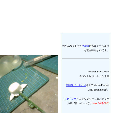
何かありましたら
twitter
の方がメールより
も繋がりやすいです。
WonderFestival2017s
イベントレポートリンク集
常時リソース不足
さんでWonderFestival
2017 [Summer]が。
モケイレポ
さんでワンダーフェスティバ
ル2017夏レポートが。
[new 2017/08/2]