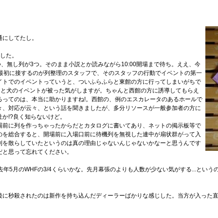
通にしてたし。
ました。
1つ、無し列が3つ。そのまま小説とか読みながら10:00開場まで待ち。ええ、今
が最初に接するのが列整理のスタッフで、そのスタッフの行動でイベントの第一
イトでのイベントっていうと、ついふらふらと東館の方に行ってしまいがちで
トと犬のイベントが被った気がしますが。ちゃんと西館の方に誘導してもらえ
るってのは、本当に助かりますね!。西館の、例のエスカレータのあるホールで
々、対応が云々、という話を聞きましたが、多分リソースが一般参加者の方に
か!?良く知らないけど。
場前に列を作っちゃったからだとカタログに書いてあり、ネットの掲示板等で
のを総合すると、開場前に入場口前に待機列を無視した連中が扇状群がって入
列を散らしていたというのは真の理由じゃないんじゃないかなーと思うんです
だと思って忘れてください。
去年5月のWHFの3/4くらいかな。先月幕張のよりも人数が少ない気がする...とい
後に秒殺されたのは新作を持ち込んだディーラーばかりな感じした。当方が入った