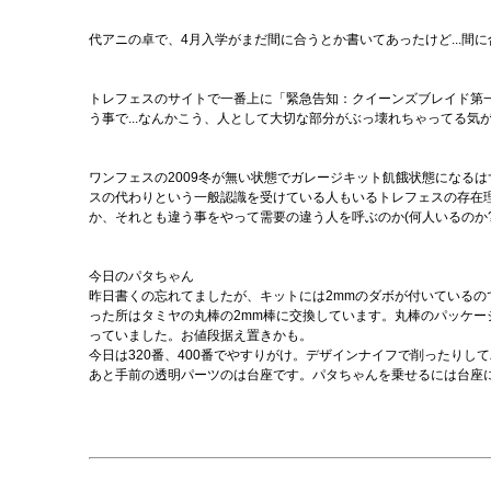
代アニの卓で、4月入学がまだ間に合うとか書いてあったけど...間
トレフェスのサイトで一番上に「緊急告知：クイーンズブレイド第
う事で...なんかこう、人として大切な部分がぶっ壊れちゃってる気
ワンフェスの2009冬が無い状態でガレージキット飢餓状態になる
スの代わりという一般認識を受けている人もいるトレフェスの存在
か、それとも違う事をやって需要の違う人を呼ぶのか(何人いるのか
今日のパタちゃん
昨日書くの忘れてましたが、キットには2mmのダボが付いているの
った所はタミヤの丸棒の2mm棒に交換しています。丸棒のパッケ
っていました。お値段据え置きかも。
今日は320番、400番でやすりがけ。デザインナイフで削ったり
あと手前の透明パーツのは台座です。パタちゃんを乗せるには台座に