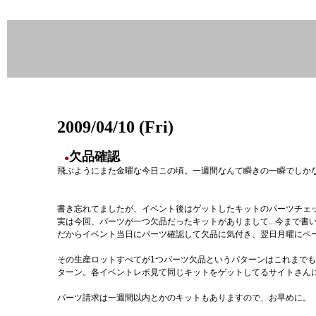
2009/04/10 (Fri)
欠品確認
●
飛ぶようにまた金曜な今日この頃。一週間なんて瞬きの一瞬でしか
書き忘れてましたが、イベント後はゲットしたキットのパーツチェ
実は今回、パーツが一つ欠品だったキットがありまして...今まで
だからイベント当日にパーツ確認して欠品に気付き、翌日月曜にペ
その生産ロットすべてが1つパーツ欠品というパターンはこれまでも
ターン。各イベントレポ見て同じキットをゲットしてるサイトさん
パーツ請求は一週間以内とかのキットもありますので、お早めに。