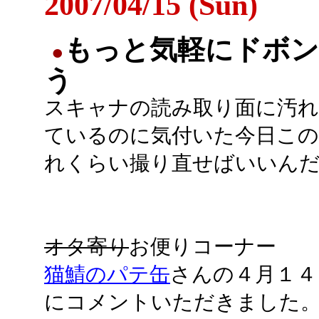
2007/04/15 (Sun)
もっと気軽にドボ
●
う
スキャナの読み取り面に汚れ
ているのに気付いた今日この
れくらい撮り直せばいいんだ.
オタ寄り
お便りコーナー
猫鯖のパテ缶
さんの４月１４
にコメントいただきました