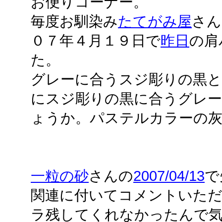
お便りコーナー。
毎度お馴染み
たてがみ屋
さん
０７年４月１９日で
昨日
の肩
た。
グレーに合うスジ彫りの黒
にスジ彫りの黒に合うグレ
ょうか。パステルカラーの
一粒の砂
さんの
2007/04/13
で
関連に付いてコメントいた
ラ残してくれなかったんで気