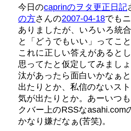
今日の
caprinのヲタ更正日記
の方
さんの
2007-04-18
でも
ありましたが、いろいろ統
と「どうでもいい」ってことで
これに正しい答えがあるとし
思ってたと仮定してみまし
汰があったら面白いかなぁと
出たりとか、私信のないスト
気が出たりとか。あーいつもF
クバー上のRSSなasahi.
かなり嫌だなぁ(苦笑)。