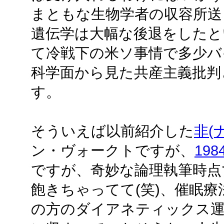
まともな生物学者の収容所送
遺伝学は大幅な後退をしたと
て冷戦下の米ソ事情で多少バ
科学面から見た共産主義批判
す。
そういえば以前紹介した
非(
ン・ヴォークトですが、
19
ですが、奇妙な論理執筆時点で
飽きちゃってて(笑)、催眠
の方のダイアネティックス