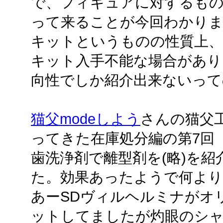
で、フィギュアに対するもの
って来ることが今回わかり
キットというものの性質上、Ho
キット入手不能な場合があり
向性でしか紹介出来ないって
猫父modeしよう
さんの猫父工
ってきた在庫処分編の第7回
歯洗浄剤で離型剤を(略)を
た。効果あったようで何より
あーSDヴィルヘルミナがオ
ットしてましたが灼眼のシ