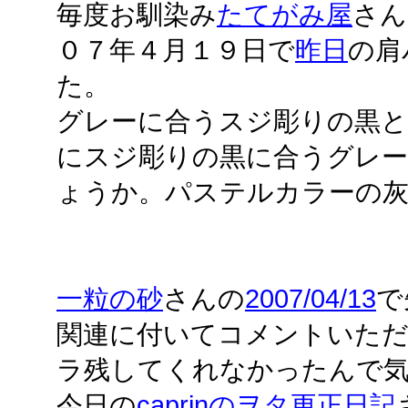
毎度お馴染み
たてがみ屋
さん
０７年４月１９日で
昨日
の肩
た。
グレーに合うスジ彫りの黒
にスジ彫りの黒に合うグレ
ょうか。パステルカラーの
一粒の砂
さんの
2007/04/13
で
関連に付いてコメントいた
ラ残してくれなかったんで気
今日の
caprinのヲタ更正日記