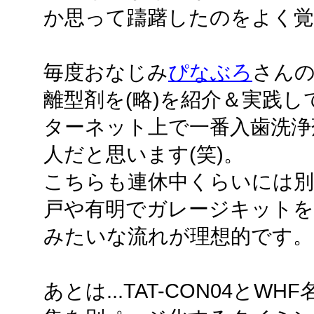
か思って躊躇したのをよく
毎度おなじみ
ぴなぶろ
さん
離型剤を(略)を紹介＆実践
ターネット上で一番入歯洗浄
人だと思います(笑)。
こちらも連休中くらいには別
戸や有明でガレージキットを
みたいな流れが理想的です。
あとは...TAT-CON04と