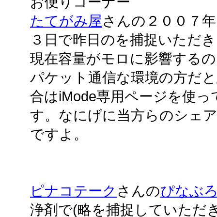
お便りコーナー
たてがみ屋
さんの２００７年
３日で昨日のを捕捉いただき
現在容量がモロに影響するの
パケット通信な環境の方だと
合はiMode専用ページを使
す。なにげに当方らのシェアNo
ですよ。
ピナコテーク
さんの
ぴなぶ
浄剤で(略を捕捉していただ