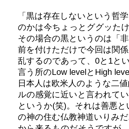
「黒は存在しないという哲学
のかは今ちょっとググッた
その場合の黒というのは「非
前を付けただけで今回は関係
乱するのであって、0と1と
言う所のLow levelとHigh 
日本人は欧米人のような二値
ルの感覚に近いと言われて
というか(笑)。それは善悪
の神の住む仏教神道いりみだ
から来るものだそうですが