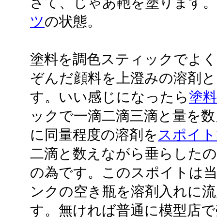
さて、じゃあ鞄を塗ります。
ツ
の状態。
塗料を調色スティックでよく
ぞんだ顔料を上澄みの溶剤と
す。いい感じになったら
塗
ックで一滴二滴三滴と量を数
に同量程度の溶剤を
スポイト
二滴と数えながら垂らしたの
の為です。このスポイトは
ンクの空き瓶を溶剤入れに流
す。無ければ普通に模型店で