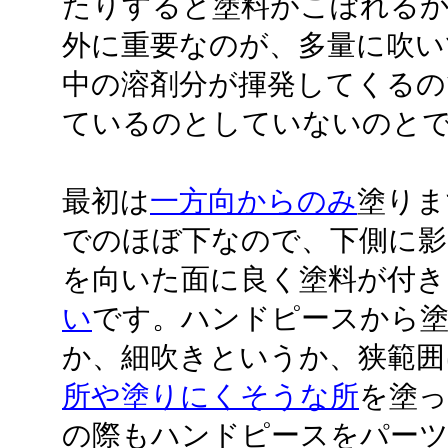
たりすると塗料がこぼれる
外に重要なのが、多量に吹い
中の溶剤分が揮発してくるの
ているのとしていないのと
最初は
一方向からのみ
塗りま
でのほぼ下なので、下側に影
を向いた面に良く塗料が付き
い
です。ハンドピースから
か、細吹きというか、狭範囲
所や塗りにくそうな所
を塗っ
の際もハンドピースをパー