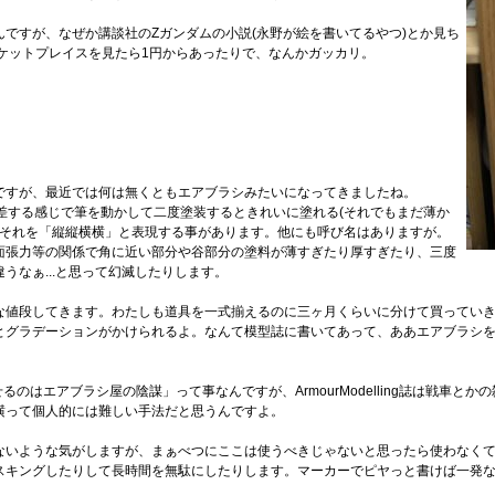
ですが、なぜか講談社のZガンダムの小説(永野が絵を書いてるやつ)とか見ち
ーケットプレイスを見たら1円からあったりで、なんかガッカリ。
。
ですが、最近では何は無くともエアブラシみたいになってきましたね。
差する感じで筆を動かして二度塗装するときれいに塗れる(それでもまだ薄か
、それを「縦縦横横」と表現する事があります。他にも呼び名はありますが。
面張力等の関係で角に近い部分や谷部分の塗料が薄すぎたり厚すぎたり、三度
なぁ...と思って幻滅したりします。
な値段してきます。わたしも道具を一式揃えるのに三ヶ月くらいに分けて買ってい
とグラデーションがかけられるよ。なんて模型誌に書いてあって、ああエアブラシ
敗させるのはエアブラシ屋の陰謀」って事なんですが、ArmourModelling誌は戦車
横って個人的には難しい手法だと思うんですよ。
ないような気がしますが、まぁべつにここは使うべきじゃないと思ったら使わなく
スキングしたりして長時間を無駄にしたりします。マーカーでピヤっと書けば一発