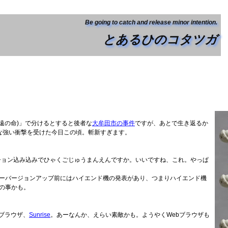
Be going to catch and release minor intention.
とあるひのコタツガ
遠の命)」で分けるとすると後者な
大牟田市の事件
ですが、あとで生き返るか
な強い衝撃を受けた今日この頃。斬新すぎます。
オプション込み込みでひゃくごじゅうまんえんですか。いいですね、これ。やっぱ
。
ャーバージョンアップ前にはハイエンド機の発表があり、つまりハイエンド機
の事かも。
的ブラウザ、
Sunrise
。あーなんか、えらい素敵かも。ようやくWebブラウザも