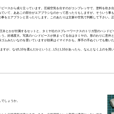
ドピースから成り立っています。圧縮空気を出すのがコンプレッサで、塗料を吹き
れていて、ああこの部分がエアブラシなのかって思ったりもしますが。そういう事
の事をエアブラシと言ったりします。このあたりは文脈や空気で判断して下さい。
に減圧弁とかが付属するセットと、タミヤ社のスプレーワークスのトリガ型のハンド
ょう。好感度大。写真のハンドピースが挟まってる台はタミヤの。形のわりに意外
振ゴムみたいなのを置いていますが効果はイマイチかも。厚手の手ぬぐいでも敷い
ますが、なぜL10を選んだかというと...L5とL10があったら、なんとなく上のを買
しでしょうか。