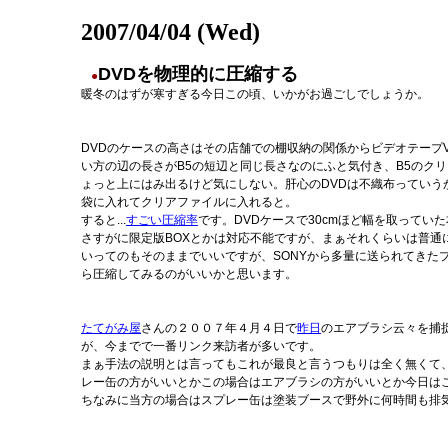
2007/04/04 (Wed)
DVDを物理的に圧縮する
●
暖冬のはずが寒すぎる今日この頃、いかがお過ごしでしょうか。
DVDのケースの高さはその店舗での棚収納の関係からビデオテープ
い方の辺の長さがB5の短辺と同じ長さなのにふと気付き、B5のク
ょっと上にはみ出るけど気にしない。肝心のDVDは不織布っていう
袋に入れてクリアファイルに入れると。
すると...
すごい圧縮率
です。DVDケースで30cmほど幅を取ってい
さすがに限定版BOXとかは対応不能ですが、まぁそれくらいは普通
いってのもそのままでいいですが、SONYから多量に送られてきた
ら圧縮してみるのがいいかと思います。
たてがみ屋
さんの２００７年４月４日で
昨日
のエアブラシ云々を捕
が、今までで一番リンク来訪者が多いです。
まぁ手法の説明とは言ってもこれが最良と言うつもりは全く無くて
レー缶の方がいいとかこの場合はエアブラシの方がいいとか今日は
ちなみに当方の場合はスプレー缶は塗装ブースで野外に何時間も排気