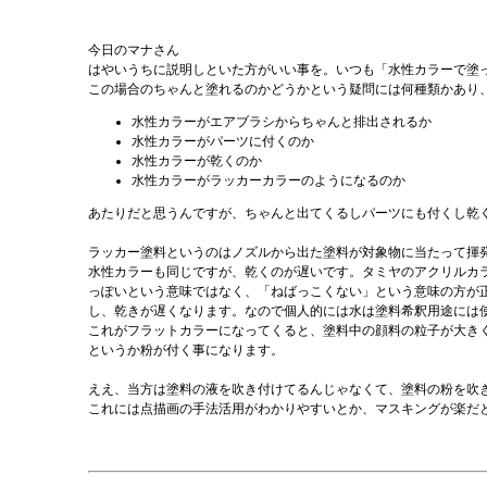
今日のマナさん
はやいうちに説明しといた方がいい事を。いつも「水性カラーで塗
この場合のちゃんと塗れるのかどうかという疑問には何種類かあり
水性カラーがエアブラシからちゃんと排出されるか
水性カラーがパーツに付くのか
水性カラーが乾くのか
水性カラーがラッカーカラーのようになるのか
あたりだと思うんですが、ちゃんと出てくるしパーツにも付くし乾
ラッカー塗料というのはノズルから出た塗料が対象物に当たって揮発
水性カラーも同じですが、乾くのが遅いです。タミヤのアクリルカ
っぽいという意味ではなく、「ねばっこくない」という意味の方が
し、乾きが遅くなります。なので個人的には水は塗料希釈用途には
これがフラットカラーになってくると、塗料中の顔料の粒子が大き
というか粉が付く事になります。
ええ、当方は塗料の液を吹き付けてるんじゃなくて、塗料の粉を吹
これには点描画の手法活用がわかりやすいとか、マスキングが楽だ