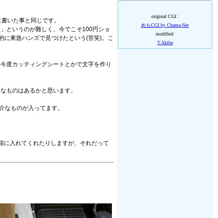
original CGI :
に書いた事と同じです。
めもCGI by Chama-Net
」というのが難しく、今でこそ100円ショ
modified:
的に東急ハンズで見つけたという(苦笑)。こ
T.Akiba
、今度カッティングシートとかで文字を作り
様なものはあるかと思います。
厄介なものが入ってます。
箱に入れてくれたりしますが、それだって