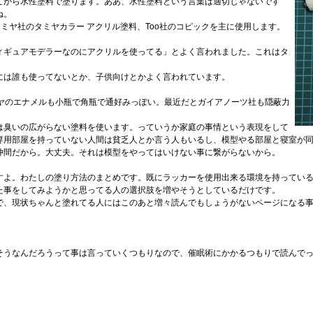
こから水性塗料で塗ります。ああ、水性塗料という言葉は適切じゃないです
ね。
ミヤ社のタミヤカラー アクリル塗料、Too社のコピックを主に使用します。
ィギュアモデラーなのにアクリルを使ってる」とよく言われました。これはタ
には誰も使ってないとか、子供向けとかよく言われています。
ミヤのエナメルも小瓶で角瓶で通好みっぽい。最近だとガイアノーツ社も隠蔽力
は臭いの広がらない塗料を使います。っていうか家庭の事情という表現をして
専用部屋を持っていない人間は貧乏人とか言う人もいるし、模型やる部屋と寝室が
仲間だから。大丈夫。それは模型をやってはいけない事に繋がらないから。
すよ。わたしの塗り方法のまとめです。既にラッカーを使用出来る環境を持ってい
た事をしてみようかと思ってる人の選択肢を増やそうとしているだけです。
で、現状ちゃんと塗れてる人にはこのあと増々読んでもしょうがないページになる
うなんだろうって事は言っていくつもりなので、催眠術にかかるつもりで読んでって