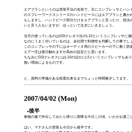
エアブラシというのは塗装手法の名前で、主にコンプレッサとハン
のスプレーワークスシリーズのハンドピースにはエアブラシと書か
もしますし、ハンドピース部分だけをエアブラシと言ったり、技法
いと言う人もいますが、ほっといて次ぎにいきましょう。
当方の使っているのはGSIクレオス社のL10というコンプレッサ
なのにうまく付いているのは、会社間で利便性を判断しての事でし
このコンプレッサの下にはオーディオ用のスピーカーの下に敷く防
エアー圧は後日触れますが高めの設定だと思います。
ちなみにGSIクレオスにはL10のほかにL5というコンプレッサもあり
無い理由によるものです。
と、資料の準備がある程度出来るまでちょっと時間稼ぎしてます。
2007/04/02 (Mon)
後半
●
春物の服で外出してみたら帰りに雨降る今日この頃、いかがお過ご
はい、マナさんの塗装も今日から後半です。