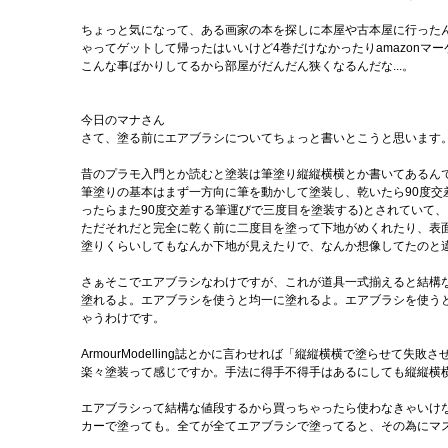
ちょっと気になって、ある画家の本を探しに本屋や古本屋に行ったん
ゃってゲットして帰ったはいいけど4巻だけなかったりamazonマ
こんな事ばかりしてるから部屋がだんだん狭くなるんだな...。
今日のマナさん
さて、塗る前にエアブラシについてちょっと書いとこうと思います
昔のプラモ入門とか読むと塗装は筆塗り縦縦横横とか書いてあるん
筆塗りの基本はまず一方向に筆を動かして塗装し、乾いたら90度交
ったらまた90度交差する筆運びで三度目を塗装する)とされていて
ただそれだと完全に乾く前に二度目を塗って下地がめくれたり、表
塗りくらいしてもなんか下地が見えたりで、なんか想像してたのと違う
さぁそこでエアブラシなわけですが、これが道具一式揃えると結構
塗れるよ。エアブラシを使うと均一に塗れるよ。エアブラシを使う
ゃうわけです。
ArmourModelling誌とかに言わせれば「縦縦横横で塗らせて失
楽々塗装って感じですか。手法に得手不得手はあるにしても縦縦横
エアブラシって結構な値段するから買っちゃったら使わなきゃいけ
カーで塗っても。全てが全てエアブラシで塗ってると、その為にマ