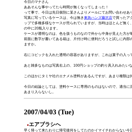
今日のマナさん
ああそんな事やってたら時間が無くなってしまった！
って事で、今日は先日個別に某さんよりメールにてお問い合わせあ
写真に写っているケースは、今は無き
東急ハンズ藤沢店
で買ったア
ップで多種多様なケースが売られていますが、当時はほとんど無く、
の中に20瓶入ります。
ケースが透明なのは、色を扱うものなので外から中身が見えた方が
前面に数字が書いてある箱は、片付け時に便利だろうと試しに内部
ますか。
右にコピックを入れた透明の容器がありますが、これは菓子の入っ
あと雑多なものは写真右上の、100円ショップの釣り具入れみたい
このほかにタミヤ社のエナメル塗料があるんですが、あまり種類は
今日の結論としては、塗料ケースに専用のものはないので、適当に
あまり入らないし。
2007/04/03 (Tue)
エアブラシへ
●
早く帰って来たわりに帰宅後何をしてたのかイマイチわからない今