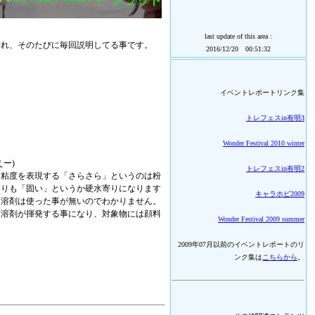
last update of this area :
われ、そのたびに毎回説明してる事です。
2016/12/20 00:51:32
イベントレポートリンク集
トレフェスin有明3
Wonder Festival 2010 winter
ー)
トレフェスin有明2
、粘度を表現する「さらさら」というのは粉
よりも「固い」というか硬水寄りになります
キャラホビ2009
用溶剤は使った事が無いのでわかりません。
に溶剤が揮発する事になり、対象物には顔料
Wonder Festival 2009 summer
2009年07月以前のイベントレポートのリ
。
ンク集は
こちらから
。