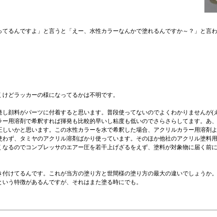
ってるんですよ」と言うと「えー、水性カラーなんかで塗れるんですか～？」と言
、
くけどラッカーの様になってるかは不明です。
し顔料がパーツに付着すると思います。普段使ってないのでよくわかりませんが(え
ラー用溶剤で希釈すれば揮発も比較的早いし粘度も低いのでさらさらしてます。あ
正しいかと思います。この水性カラーを水で希釈した場合、アクリルカラー用溶剤
使わず、タミヤのアクリル溶剤ばかり使っています。そのほか他社のアクリル塗料
くなるのでコンプレッサのエアー圧を若干上げざるをえず、塗料が対象物に届く前
き付けてるんです。これが当方の塗り方と世間様の塗り方の最大の違いでしょうか
という特徴があるんですが、それはまた塗る時にでも。