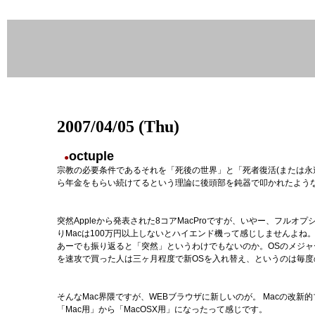
2007/04/05 (Thu)
octuple
●
宗教の必要条件であるそれを「死後の世界」と「死者復活(または永
ら年金をもらい続けてるという理論に後頭部を鈍器で叩かれたよう
突然Appleから発表された8コアMacProですが、いやー、フル
りMacは100万円以上しないとハイエンド機って感じしませんよね
あーでも振り返ると「突然」というわけでもないのか。OSのメジ
を速攻で買った人は三ヶ月程度で新OSを入れ替え、というのは毎度
そんなMac界隈ですが、WEBブラウザに新しいのが。 Macの改新
「Mac用」から「MacOSX用」になったって感じです。