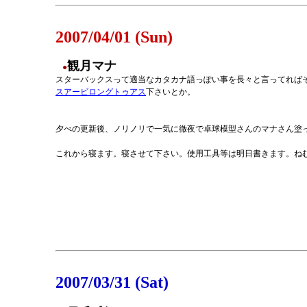
2007/04/01 (Sun)
観月マナ
●
スターバックスって適当なカタカナ語っぽい事を長々と言ってれば
スアービロングトゥアス
下さいとか。
夕べの更新後、ノリノリで一気に徹夜で卓球模型さんのマナさん塗
これから寝ます。寝させて下さい。使用工具等は明日書きます。ね
2007/03/31 (Sat)