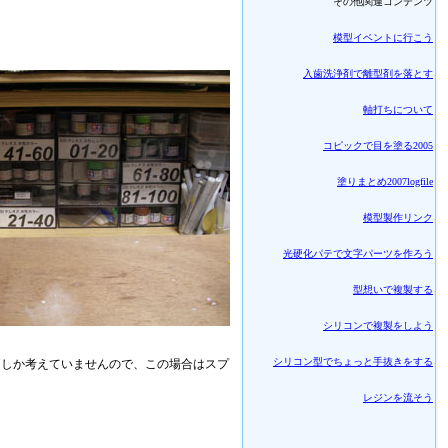
その他関連コンテンツ
模型イベントに行こう
入歯洗浄剤で離型剤を落とす
軸打ちについて
コピックで目を塗る2005
塗りまとめ2007logfile
模型製作リンク
光硬化パテで文字パーツを作ろう
型想いで複製する
シリコンで複製をしよう
シリコン型でちょっと手抜きをする
にしか考えていませんので、この場合はスプ
レジンを流そう