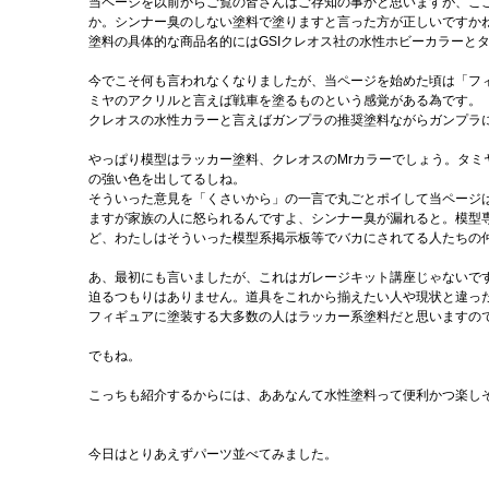
当ページを以前からご覧の皆さんはご存知の事かと思いますが、こ
か。シンナー臭のしない塗料で塗りますと言った方が正しいですか
塗料の具体的な商品名的にはGSIクレオス社の水性ホビーカラーとタ
今でこそ何も言われなくなりましたが、当ページを始めた頃は「フ
ミヤのアクリルと言えば戦車を塗るものという感覚がある為です。
クレオスの水性カラーと言えばガンプラの推奨塗料ながらガンプラ
やっぱり模型はラッカー塗料、クレオスのMrカラーでしょう。タ
の強い色を出してるしね。
そういった意見を「くさいから」の一言で丸ごとポイして当ページ
ますが家族の人に怒られるんですよ、シンナー臭が漏れると。模型
ど、わたしはそういった模型系掲示板等でバカにされてる人たちの
あ、最初にも言いましたが、これはガレージキット講座じゃないで
迫るつもりはありません。道具をこれから揃えたい人や現状と違っ
フィギュアに塗装する大多数の人はラッカー系塗料だと思いますの
でもね。
こっちも紹介するからには、ああなんて水性塗料って便利かつ楽しそ
今日はとりあえずパーツ並べてみました。