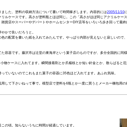
りました、塗料の収納方法について書いて時間稼ぎします。内容的には
2005/11/10
クリルケースです。高さが塗料瓶とほぼ同じ。この「高さがほぼ同じアクリルケース
雑貨店やスーパーやデパートやホームセンターDIY店等をいろいろ歩き回って最終
華やかで良いだろうと。
の色の配置を書いた紙を入れてみたんです。やっぱり内部が見えないと寂しいので
てた容器です。藤沢市は辻堂の東海岸という菓子店のものですが、多分全国的に同
な小物ケースに入れてます。瞬間接着剤とか爪楊枝とか短い針金とか、散らばると
持っていないのでこれもまた菓子の容器に35色ほど入れてます。あふれ気味。
流用して下さいねって事で。模型店で塗料を6瓶とか一度に買うとメーカー梱包用の
日この頃。知らないうちに時間が経過しています。