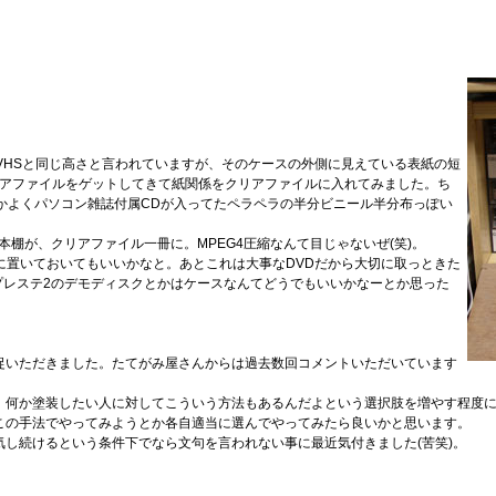
VHSと同じ高さと言われていますが、そのケースの外側に見えている表紙の短
リアファイルをゲットしてきて紙関係をクリアファイルに入れてみました。ち
かよくパソコン雑誌付属CDが入ってたペラペラの半分ビニール半分布っぽい
た本棚が、クリアファイル一冊に。MPEG4圧縮なんて目じゃないぜ(笑)。
に置いておいてもいいかなと。あとこれは大事なDVDだから大切に取っときた
プレステ2のデモディスクとかはケースなんてどうでもいいかなーとか思った
捉いただきました。たてがみ屋さんからは過去数回コメントいただいています
、何か塗装したい人に対してこういう方法もあるんだよという選択肢を増やす程度
この手法でやってみようとか各自適当に選んでやってみたら良いかと思います。
し続けるという条件下でなら文句を言われない事に最近気付きました(苦笑)。