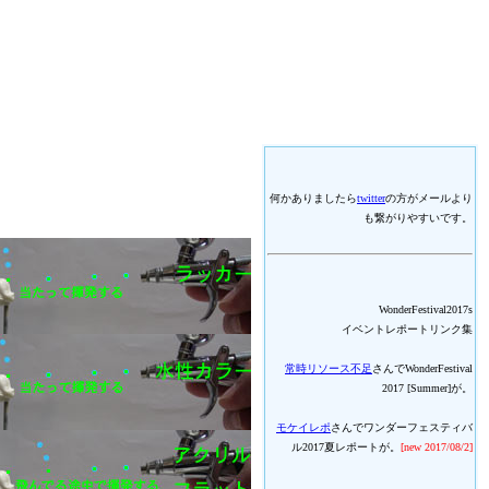
何かありましたら
twitter
の方がメールより
も繋がりやすいです。
WonderFestival2017s
イベントレポートリンク集
常時リソース不足
さんでWonderFestival
2017 [Summer]が。
モケイレポ
さんでワンダーフェスティバ
ル2017夏レポートが。
[new 2017/08/2]