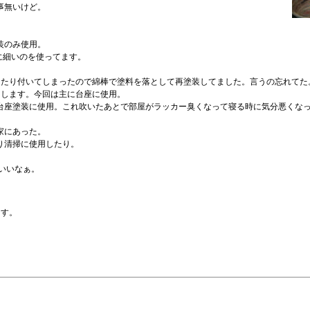
事無いけど。
装のみ使用。
特に細いのを使ってます。
べったり付いてしまったので綿棒で塗料を落として再塗装してました。言うの忘れてた
用します。今回は主に台座に使用。
。台座塗装に使用。これ吹いたあとで部屋がラッカー臭くなって寝る時に気分悪くな
家にあった。
り清掃に使用したり。
いいなぁ。
ます。