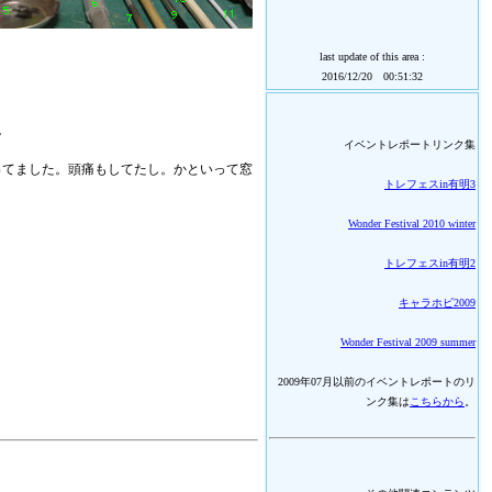
last update of this area :
2016/12/20 00:51:32
。
イベントレポートリンク集
ってました。頭痛もしてたし。かといって窓
トレフェスin有明3
Wonder Festival 2010 winter
トレフェスin有明2
キャラホビ2009
Wonder Festival 2009 summer
2009年07月以前のイベントレポートのリ
ンク集は
こちらから
。