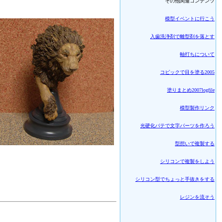
その他関連コンテンツ
模型イベントに行こう
入歯洗浄剤で離型剤を落とす
軸打ちについて
コピックで目を塗る2005
塗りまとめ2007logfile
模型製作リンク
光硬化パテで文字パーツを作ろう
型想いで複製する
シリコンで複製をしよう
シリコン型でちょっと手抜きをする
レジンを流そう