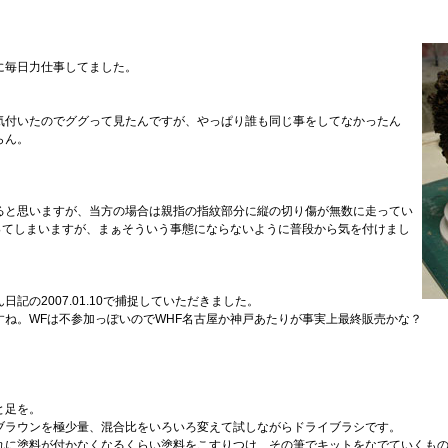
に毎日力仕事してました。
気付いたのでググって見たんですが、やっぱり誰も同じ事をしてなかったん
らん。
ると思いますが、当方の場合は親指の指紋部分に縦の切り傷が無数に走ってい
思ってしまいますが、まぁそういう事態にならないように普段から気を付けまし
日記の2007.01.10で捕捉していただきました。
ね。WFは不参加っぽいのでWHF名古屋か神戸あたりが事実上最終販売かな？
と足を。
ブラウンを極少量、混合比をいろいろ変えて試しながらドライブラシです。
れに塗料が付かなくなるくらい塗料をこすりつけ、その筆でキットをなでていくも