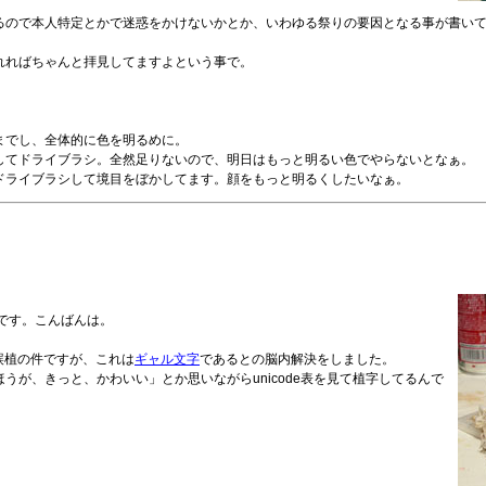
るので本人特定とかで迷惑をかけないかとか、いわゆる祭りの要因となる事が書い
れればちゃんと拝見してますよという事で。
までし、全体的に色を明るめに。
してドライブラシ。全然足りないので、明日はもっと明るい色でやらないとなぁ。
ドライブラシして境目をぼかしてます。顔をもっと明るくしたいなぁ。
です。こんばんは。
誤植の件ですが、これは
ギャル文字
であるとの脳内解決をしました。
が、きっと、かわいい」とか思いながらunicode表を見て植字してるんで