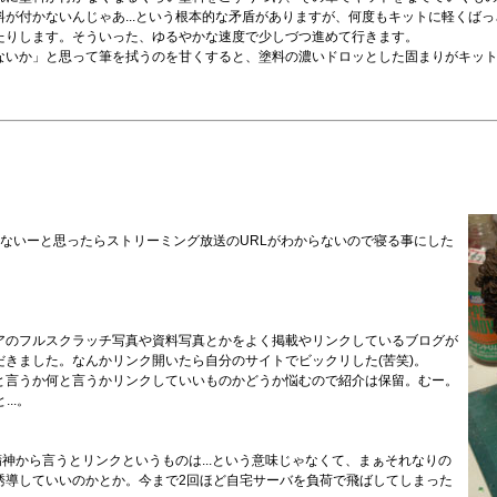
が付かないんじゃあ...という根本的な矛盾がありますが、何度もキットに軽くば
たりします。そういった、ゆるやかな速度で少しづつ進めて行きます。
ないか」と思って筆を拭うのを甘くすると、塗料の濃いドロッとした固まりがキッ
れないーと思ったらストリーミング放送のURLがわからないので寝る事にした
ュアのフルスクラッチ写真や資料写真とかをよく掲載やリンクしているブログが
だきました。なんかリンク開いたら自分のサイトでビックリした(苦笑)。
と言うか何と言うかリンクしていいものかどうか悩むので紹介は保留。むー。
..。
神から言うとリンクというものは...という意味じゃなくて、まぁそれなりの
誘導していいのかとか。今まで2回ほど自宅サーバを負荷で飛ばしてしまった