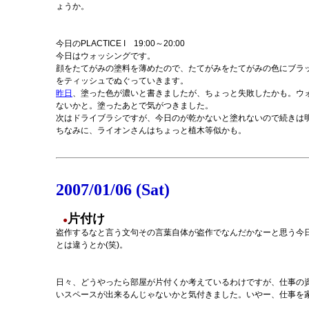
ょうか。
今日のPLACTICE I 19:00～20:00
今日はウォッシングです。
顔をたてがみの塗料を薄めたので、たてがみをたてがみの色にブラッ
をティッシュでぬぐっていきます。
昨日
、塗った色が濃いと書きましたが、ちょっと失敗したかも。ウ
ないかと。塗ったあとで気がつきました。
次はドライブラシですが、今日のが乾かないと塗れないので続きは
ちなみに、ライオンさんはちょっと植木等似かも。
2007/01/06 (Sat)
片付け
●
盗作するなと言う文句その言葉自体が盗作でなんだかなーと思う今
とは違うとか(笑)。
日々、どうやったら部屋が片付くか考えているわけですが、仕事の
いスペースが出来るんじゃないかと気付きました。いやー、仕事を家