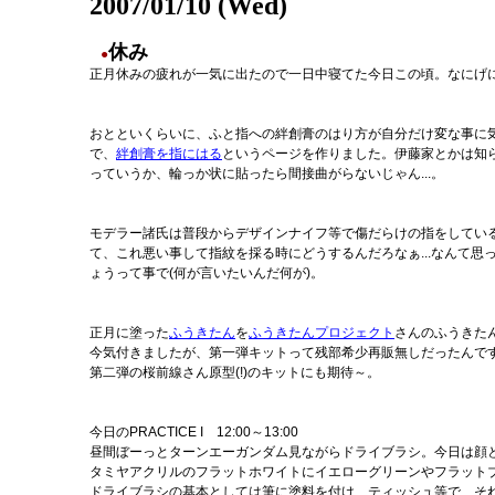
2007/01/10 (Wed)
休み
●
正月休みの疲れが一気に出たので一日中寝てた今日この頃。なにげ
おとといくらいに、ふと指への絆創膏のはり方が自分だけ変な事に
で、
絆創膏を指にはる
というページを作りました。伊藤家とかは知
っていうか、輪っか状に貼ったら間接曲がらないじゃん...。
モデラー諸氏は普段からデザインナイフ等で傷だらけの指をしてい
て、これ悪い事して指紋を採る時にどうするんだろなぁ...なんて
ょうって事で(何が言いたいんだ何が)。
正月に塗った
ふうきたん
を
ふうきたんプロジェクト
さんのふうきたん
今気付きましたが、第一弾キットって残部希少再販無しだったんです
第二弾の桜前線さん原型(!)のキットにも期待～。
今日のPRACTICE I 12:00～13:00
昼間ぼーっとターンエーガンダム見ながらドライブラシ。今日は顔
タミヤアクリルのフラットホワイトにイエローグリーンやフラット
ドライブラシの基本としては筆に塗料を付け、ティッシュ等で、そ