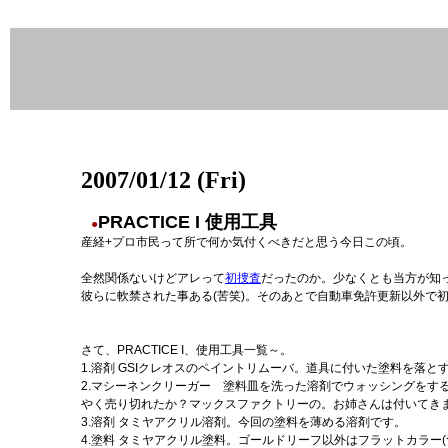
2007/01/12 (Fri)
PRACTICE I 使用工具
●
産経+プロ市民って所で何か気付くべきだと思う今日この頃。
全然関係ないけどアレって
初捜査
だったのか。少なくとも当方が知
彼らに軟禁された事ある(苦笑)。そのあとで自動車免許更新以外で
さて、PRACTICE I、使用工具一覧～。
1.溶剤 GSIクレオスのペイントリムーバ。道具に付いた塗料を落と
2.マシーネンクリーガー 塗料皿を洗った溶剤でウォッシングをす
やく売り切れたか？マックスファクトリーの。お姉さんは付いてきま
3.溶剤 タミヤアクリル溶剤。今回の塗料を薄める溶剤です。
4.塗料 タミヤアクリル塗料。ゴールドリーフ以外はフラットカラー(