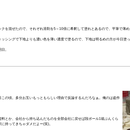
クを混ぜたので、それぞれ溶剤を5～10倍に希釈して塗れとあるので、平筆で薄
ォッシングで下地よりも濃い色を薄い濃度で塗るので、下地は明るめの方が今日塗
明日。
日この頃。多分お互いもっともらしい理由で反論するんだろなぁ。俺のは盗作
資料とか、会社から持ち込んだものを全部会社に戻せば段ボール1箱ぶんくら
に持ってきちゃダメだよー(笑)。