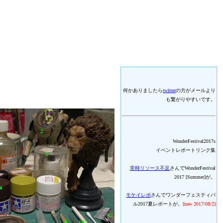
何かありましたら
twitter
の方がメールより
も繋がりやすいです。
WonderFestival2017s
イベントレポートリンク集
常時リソース不足
さんでWonderFestival
2017 [Summer]が。
モケイレポ
さんでワンダーフェスティバ
ル2017夏レポートが。
[new 2017/08/2]