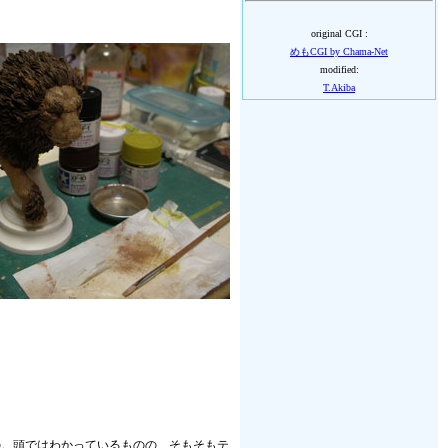
original CGI :
めもCGI by Chama-Net
modified:
T.Akiba
の。頭ではわかっているものの、そもそもテ