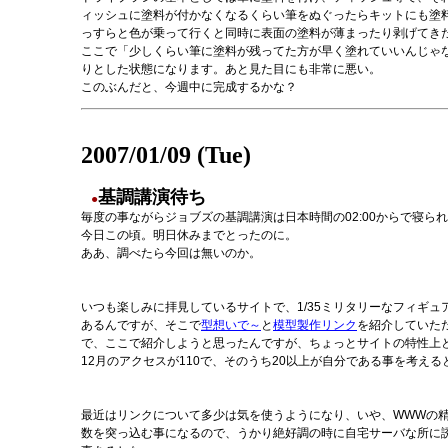
ィッシュに塗料が付かなくなるくらい筆をぬぐったらキットにも塗料
っすらと色が乗って行くと同時に表面の塗料が薄まったり剥げてき
ここで「少しくらい筆に塗料が残ってた方が早く塗れていいんじゃ
りとした状態になります。あと見た目にも非常に悪い。
このぶんだと、今週中に完成するかな？
2007/01/09 (Tue)
基調講演待ち
●
毎度の事ながらジョブズの基調講演は日本時間の02:00からで寝ら
今日この頃。明日休みまでとったのに。
ああ、調べたら今回は無いのか。
いつも楽しみに拝見しているサイトで、1/35ミリタリーなフィギ
あるんですが、そこで
型想いで～
と
模型製作リンク
を紹介していた
で、ここで紹介しようと思ったんですが、ちょっとサイトの特性上
12月のアクセスが110で、そのうち20以上が自分である事を考えると.
最近はリンクについて多少は気を使うようになり、いや、WWWの精
数を突っ込む事になるので、うかり絶好調の時に自宅サーバな所に