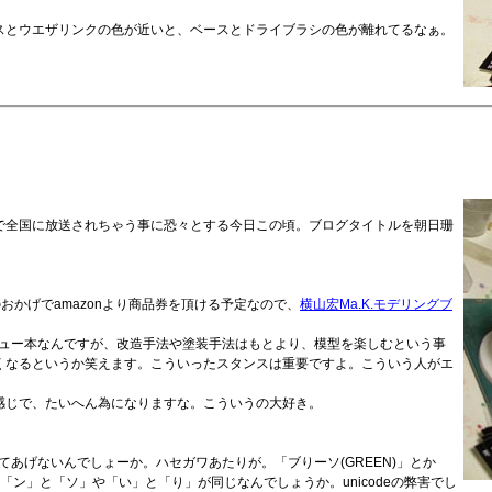
スとウエザリンクの色が近いと、ベースとドライブラシの色が離れてるなぁ。
で全国に放送されちゃう事に恐々とする今日この頃。ブログタイトルを朝日珊
おかげでamazonより商品券を頂ける予定なので、
横山宏Ma.K.モデリングブ
。
トレビュー本なんですが、改造手法や塗装手法はもとより、模型を楽しむという事
くなるというか笑えます。こういったスタンスは重要ですよ。こういう人がエ
感じで、たいへん為になりますな。こういうの大好き。
てあげないんでしょーか。ハセガワあたりが。「ブりーソ(GREEN)」とか
トは「ン」と「ソ」や「い」と「り」が同じなんでしょうか。unicodeの弊害でし