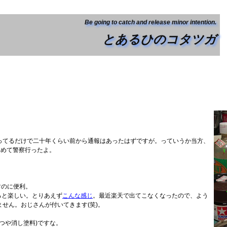
Be going to catch and release minor intention.
とあるひのコタツガ
ってるだけで二十年くらい前から通報はあったはずですが。っていうか当方、
初めて警察行ったよ。
すのに便利。
ると楽しい。とりあえず
こんな感じ
。最近楽天で出てこなくなったので、よう
せん。おじさんが付いてきます(笑)。
つや消し塗料)ですな。