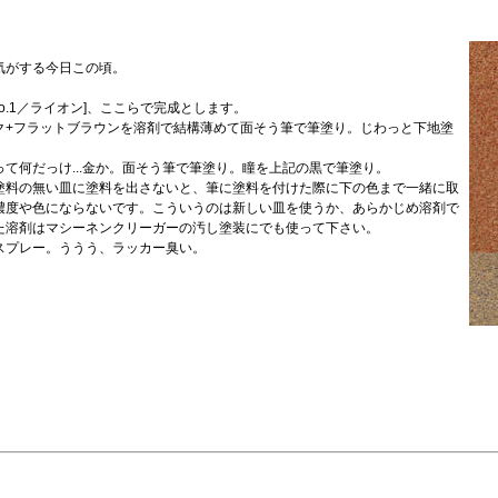
気がする今日この頃。
[No.1／ライオン]、ここらで完成とします。
ク+フラットブラウンを溶剤で結構薄めて面そう筆で筆塗り。じわっと下地塗
て何だっけ...金か。面そう筆で筆塗り。瞳を上記の黒で筆塗り。
塗料の無い皿に塗料を出さないと、筆に塗料を付けた際に下の色まで一緒に取
濃度や色にならないです。こういうのは新しい皿を使うか、あらかじめ溶剤で
た溶剤はマシーネンクリーガーの汚し塗装にでも使って下さい。
スプレー。ううう、ラッカー臭い。