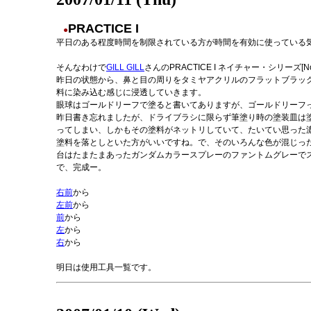
PRACTICE I
●
平日のある程度時間を制限されている方が時間を有効に使っている
そんなわけで
GILL GILL
さんのPRACTICE I ネイチャー・シリーズ
昨日の状態から、鼻と目の周りをタミヤアクリルのフラットブラッ
料に染み込む感じに浸透していきます。
眼球はゴールドリーフで塗ると書いてありますが、ゴールドリーフっ
昨日書き忘れましたが、ドライブラシに限らず筆塗り時の塗装皿は
ってしまい、しかもその塗料がネットリしていて、たいてい思った
塗料を落としといた方がいいですね。で、そのいろんな色が混じっ
台はたまたまあったガンダムカラースプレーのファントムグレーで
で、完成ー。
右前
から
左前
から
前
から
左
から
右
から
明日は使用工具一覧です。