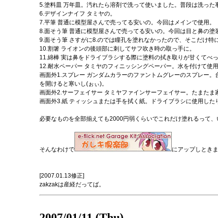
5.塗料皿 万年皿。汚れたら溶剤で洗って使いました。普段は洗った
6.デザインナイフ タミヤの。
7.平筆 普通に模型屋さんで売ってる安いの。今回はメインで使用。
8.面そう筆 普通に模型屋さんで売ってる安いの。今回は目と鼻の塗
9.面そう筆 さすがに8.のでは瞳孔を塗れなかったので、そこだけ
10.割箸 ライオンの後頭部に刺してサフ吹き時の取っ手に。
11.綿棒 実は鼻をドライブラシする際に塗料の拭き取りが甘くて
12.耐水ペーパー タミヤのフィニッシングペーパー。水を付けて使
画面外1.スプレー ガンダムカラーのファントムグレーのスプレー
を開けると寒いし(ぉぃ)。
画面外2.サーフェイサー タミヤファインサーフェイサー。たまたま
画面外3.紙 ティッシュまたは手を拭く紙。ドライブラシに使用した
必要なものを全部揃えても2000円弱くらいでこれだけ塗れるって、
そんなわけで
にアップしとき
[2007.01.13修正]
zakzakは産経だってば。
2007/01/11 (Thu)