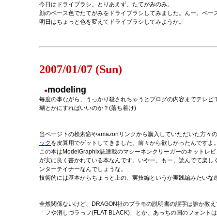
今日はドライブラシ。とりあえず、たてがみのみ。
顔のベース色でたてがみをドライブラシしてみました。んー。ベー
明日はちょっと色を変えてドライブラシしてみようか。
2007/01/07 (Sun)
modeling
●
毎度の事ながら、うっかり殺されちゃうとブログの内容までテレビ
瑚とかにすればいいのか？(落ち着け)
当ページ下の検索窓やamazonリンクから購入していただいた方々の
ック
を皮算用でゲットしてきました。前々から欲しかったんですよ
この本はModelGraphix誌連載のマシーネンクリーガーのキッ
が実に良く書かれている本なんです。いやー、もー、読んでて楽し
ンターテイナーなんでしょうな。
技術的には基本からちょっと上の、実技編というか実践編みたいな
全然関係ないけど、DRAGON社のプラモの説明書の誤字は誰か教え
「フや消しづラっフ(FLAT BLACK)」とか。あっちの国のフォン