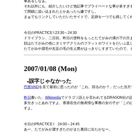
事あるしなぁ。
それ以外にも、紹介したいけど他記事でプライベートな事が多すぎ
て閉鎖に追い込まれたとかあったら嫌ですし。
まぁでもリンクしていただいたサイトで、足跡を一つでも残してく
今日のPRACTICE I 23:30～24:30
ドライブラシ、二日目。昨日の塗料をもっとたてがみの溝の下の方
顔はたてがみの色にタミヤアクリルのフラットホワイトをだいぶ足
たてがみや眉毛や右足の毛の生え際がはっきりしすぎていたので、
2007/01/08 (Mon)
誤字じゃなかった
●
円形VAIO
を見て最初に思ったのが「これ、回るのか？」だった当方
昨日
書いた、
Wikipedia
でドラゴソ語とか言われてるDRAGON社の
多分きっとあれですよ、香港在住の無表情な事務の女の子が「このほう
すよ。
今日のPRACTICE I 24:00～24:45
あー、たてがみが濃すぎたのがまた裏目に出たかなー。