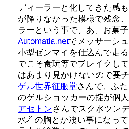
ディーラーと化してきた感も
が降りなかった模様で残念。
ラーという事で。あ、お菓
Automatia.net
でメッサーシュ
小型ゼンマイを仕込んで走る
でこそ食玩等でブレイクし
はあまり見かけないので要
ゲル世界征服堂
さんで、ふた
のゲルショッカーの掟が個人
アセトン
さんでスク水ツン
水着の胸とか凄い事になって