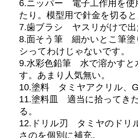
6.ニッパー 電子工作用を
たり。模型用で針金を切ると
7.歯ブラシ ヤスリがけで
8.面そう筆 細かいとこ筆
シってわけじゃないです。
9.水彩色鉛筆 水で溶かす
す。あまり人気無い。
10.塗料 タミヤアクリル、
11.塗料皿 適当に拾って
る。
12.ドリル刃 タミヤのド
さのを個別に補充。