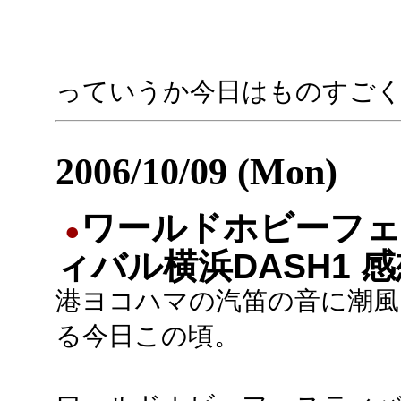
っていうか今日はものすご
2006/10/09 (Mon)
ワールドホビーフ
●
ィバル横浜DASH1 
港ヨコハマの汽笛の音に潮風
る今日この頃。