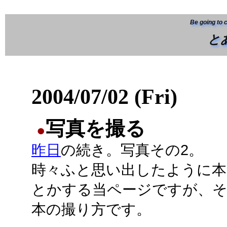
Be going to 
と
2004/07/02 (Fri)
写真を撮る
●
昨日
の続き。写真その2。
時々ふと思い出したように本
とかする当ページですが、
本の撮り方です。