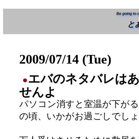
Be going to 
と
2009/07/14 (Tue)
エバのネタバレは
●
せんよ
パソコン消すと室温が下がる
の頃、いかがお過ごしでし