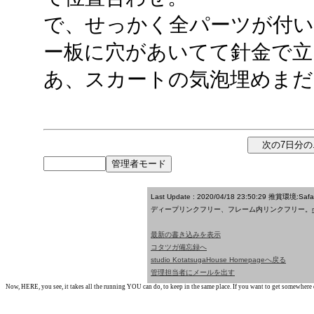
で、せっかく全パーツが付い
ー板に穴があいてて針金で立
あ、スカートの気泡埋めまだ
Last Update : 2020/04/18 23:50:29
推賞環境:Saf
ディープリンクフリー、フレーム内リンクフリー。
最新の書き込みを表示
コタツガ備忘録へ
studio KotatsugaHouse Homepageへ戻る
管理担当者にメールを出す
Now, HERE, you see, it takes all the running YOU can do, to keep in the same place. If you want to get somewhere els