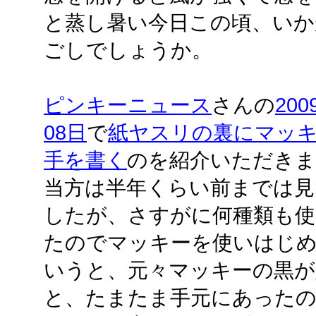
と蒸し暑い今日この頃、いか
ごしでしょうか。
ピンキーニュース
さんの
200
08日
で
紙ヤスリの裏にマッ
手を書く
のを紹介いただきま
当方は半年くらい前までは見
したが、さすがに何種類も
たのでマッキーを使いはじ
いうと、元々マッキーの黒
と、たまたま手元にあった