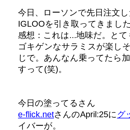
今日、ローソンで先日注文し
IGLOOを引き取ってきまし
感想：これは...地味だ。と
ゴキゲンなサラミスが楽し
じで。あんなん乗ってたら加
すって(笑)。
今日の塗ってるさん
e-flick.net
さんのApril:25に
グ
イバーが。