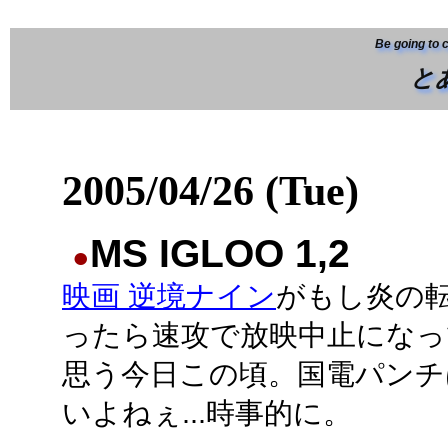
Be going to 
と
2005/04/26 (Tue)
MS IGLOO 1,2
●
映画 逆境ナイン
がもし炎の
ったら速攻で放映中止になっ
思う今日この頃。国電パンチ
いよねぇ...時事的に。