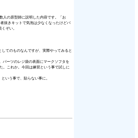
た数人の原型師に説明した内容です。「お
業者抜きキットで気泡は少なくなったけどパ
続くぞい。
としてのものなんですが、実際やってみると
る。パーツのレジ袋の表面にマークソフタを
した。これか。今回は練習という事で試しに
。という事で、貼らない事に。