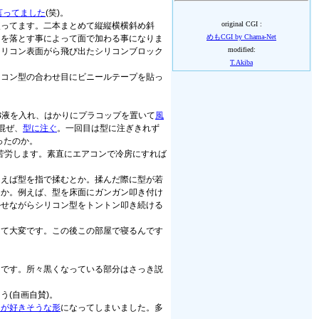
言ってました
(笑)。
original CGI :
使ってます。二本まとめて縦縦横横斜め斜
めもCGI by Chama-Net
角を落とす事によって面で加わる事になりま
modified:
シリコン表面がら飛び出たシリコンブロック
T.Akiba
リコン型の合わせ目にビニールテープを貼っ
B液を入れ、はかりにプラコップを置いて
風
混ぜ、
型に注ぐ
。一回目は型に注ぎきれず
ったのか。
苦労します。素直にエアコンで冷房にすれば
例えば型を指で揉むとか。揉んだ際に型が若
とか。例えば、型を床面にガンガン叩き付け
かせながらシリコン型をトントン叩き続ける
って大変です。この後この部屋で寝るんです
うです。所々黒くなっている部分はさっき説
(自画自賛)。
ンが好きそうな形
になってしまいました。多