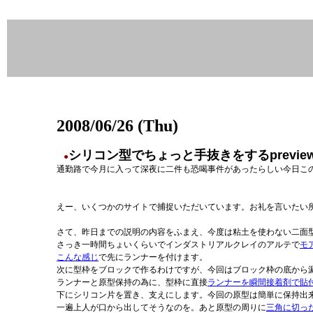
2008/06/26 (Thu)
シリコン型でちょっと手抜きをするpreview rel
●
通勤路で今月に入って深夜に二件も恐喝事件があったらしい今日こ
えー、いくつかのサイトで捕捉いただいています。お礼を言いたい
さて、昨日までの説明の内容をふまえ、今度は粘土を使わない二面
さっき一時間ちょいくらいでインダストリアルクレイのアルテで
モ
こんな感じ
で先にランナーを付けます。
次に型枠をブロックで作るわけですが、今回はブロック枠の底から
ランナーと原型保持の為に、型枠に直接
ランナーを瞬間接着剤で貼
下にシリコン片を置き、支えにします。今回の原型は簡単に保持出来
一遍上人が口から出してそうなのを。あと原型の周りに
三角に切っ