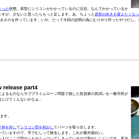
まった
状態。原型にシリコンがかかっているのに注目。なんでかかっているか
ますが、少ないと思ったらもっと足します。あ、ちょっと
原型の向きを変えたくな
大きさのを作っています。いや、だって今回の説明の為にむりやり作ったやつだし。
ease part4
によるものならサブプライムローン問題で損した投資家の尻拭いを一般市民が
けてくんないかなぁ...
てます。
ク枠を外し
て
シリコン型を剥がし
てパーツを取り出します。
いていますので、手でむしって除去します。これが案外面白い。
た人はここで型のふちがくっついてしまっているので剥がしにくいです。見当