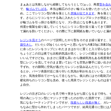
まぁあとは失敗しながら経験してもらうとして(ぉぃ)、再度
型を合
で、
輪ゴムでしばる
。本当は幅広の小さい輪ゴムを使いたかったん
め。ここでシリコン型の角を落とした
意味が出てきます
。角を落と
す。さらにシリコンをケチる為に入れたシリコンブロックが突起と
が輪ゴムを引っ掛ける場所となり、ズレ防止になる事もあります。
何度か複製を繰り返していくうちにシリコン型が反り返ってきて隙
て漏れを防いでください。その際に下に新聞紙を敷いていないと漏
レジンを流そう
のページで説明したやり型をそのまま繰り返すと、1
袋引きし
、だいたい20gくらいかなーと思いながらA液10gにB液1
に余ったレジンをコップにいれたままはかりに置くと入り切らなかった
ちょうどこの日は夜でも比較的気温が高く、レジンの固まり始まるの
いいんですけどね。おまけに湿度も高いから微細気泡もある程度発
型にレジンを流してそのまま置いておいても空気が勝手に追い出さ
干ずれ、その隙間に空気が逃げたりレジンが染み込んだりしてパー
るとか。パーツ表面付近に張り付いた気泡が剥がれるといいな、と
とか。気泡全部出てけーなんて念じながら。個人的にはその彫刻刀
硬化待ちのシリコン型も含め、使った用具でレジンくさいものは全
よ自分。
レジンの注ぎ口のレジンを爪で時々突きながら固くなるまで待ち、
明の為にシリコン型にマジックで塗ったのが付いた箇所です。二回
気になるパーティングラインですが、
段差らしい段差が無く
、ガレ
ちなみに型から外れてしまったパーツですが、結局元通りに型には