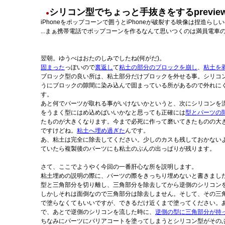
シリコン型でちょっと手抜きをするpreview rel
●
iPhoneをポップコーンで囲うとiPhoneが破裂する映像は捏造ら
...まぁ携帯電話でポップコーンを作るなんて思いつくのは満員電車
翌朝。ゆうべはおたのしみでしたね(何がだ)。
固まった
っぽいので
裏返し
て
粘土の部分のブロックを崩し
、
粘土を
ブロック型の良い所は、粘土部分だけブロックを外せる事。シリコ
うにブロックの隙間に染み込んで固まっている所があるので外れに
す。
あと何でパーツが取れる事がいけないかというと、次にシリコンを
をうまく型にはめ込めばいいかなと思っても正確には
型とパーツの
たものが大きくなります。今まで必死に作って磨いてきたものの大
ですけどね。
粘土へ埋め過ぎた
んです。
あ、粘土は完全に除去してください。少しのカスも残しておかない
ていたら複製後のパーツにも粘土のぶんの出っぱりが残ります。
さて、ここでようやく今回の一番肝心な所を説明します。
粘土埋めの説明の際に、パーツの際をきっちり埋めないと書きまし
型と三角部分を切り離し、三角部分を除去してから逆側のシリコン
しかしそれは面倒なので三角部分は除去しません。そして、その三
で塗らなくてもいいですが、できるだけ近くまで塗ってください。
で、あとで逆側のシリコンを流した時に、
逆側の型に三角部分が持
ちなみにパーツにバリアコートを塗ってしまうとシリコン型がその