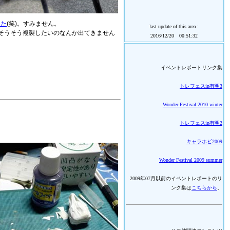
った
(笑)。すみません。
last update of this area :
そうそう複製したいのなんか出てきません
2016/12/20 00:51:32
イベントレポートリンク集
トレフェスin有明3
Wonder Festival 2010 winter
トレフェスin有明2
キャラホビ2009
Wonder Festival 2009 summer
2009年07月以前のイベントレポートのリ
ンク集は
こちらから
。