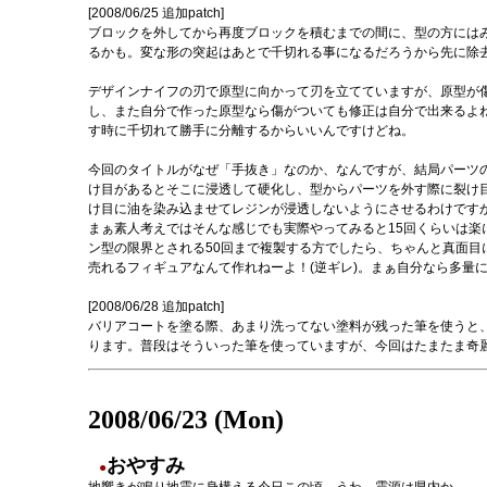
[2008/06/25 追加patch]
ブロックを外してから再度ブロックを積むまでの間に、型の方には
るかも。変な形の突起はあとで千切れる事になるだろうから先に除
デザインナイフの刃で原型に向かって刃を立てていますが、原型が
し、また自分で作った原型なら傷がついても修正は自分で出来るよ
す時に千切れて勝手に分離するからいいんですけどね。
今回のタイトルがなぜ「手抜き」なのか、なんですが、結局パーツ
け目があるとそこに浸透して硬化し、型からパーツを外す際に裂け
け目に油を染み込ませてレジンが浸透しないようにさせるわけです
まぁ素人考えではそんな感じでも実際やってみると15回くらいは
ン型の限界とされる50回まで複製する方でしたら、ちゃんと真面目に
売れるフィギュアなんて作れねーよ！(逆ギレ)。まぁ自分なら多量
[2008/06/28 追加patch]
バリアコートを塗る際、あまり洗ってない塗料が残った筆を使うと
ります。普段はそういった筆を使っていますが、今回はたまたま奇
2008/06/23 (Mon)
おやすみ
●