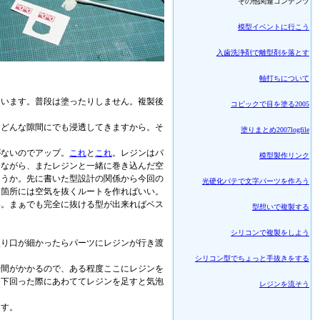
その他関連コンテンツ
模型イベントに行こう
入歯洗浄剤で離型剤を落とす
軸打ちについて
ています。普段は塗ったりしません。複製後
コピックで目を塗る2005
はどんな隙間にでも浸透してきますから。そ
塗りまとめ2007logfile
がないのでアップ。
これ
と
これ
。レジンはパ
模型製作リンク
しながら、またレジンと一緒に巻き込んだ空
ょうか。先に書いた型設計の関係から今回の
光硬化パテで文字パーツを作ろう
た箇所には空気を抜くルートを作ればいい。
い。まぁでも完全に抜ける型が出来ればベス
型想いで複製する
シリコンで複製をしよう
入り口が細かったらパーツにレジンが行き渡
シリコン型でちょっと手抜きをする
時間がかかるので、ある程度ここにレジンを
を下回った際にあわててレジンを足すと気泡
レジンを流そう
ます。