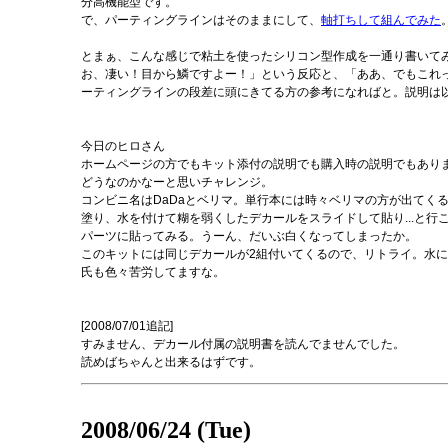
分高機能型です。
で、パーティングラインはそのままにして、
軸打ちして組んでみた
とまぁ、こんな感じで粘土を使ったシリコン型作成を一通り書いてみ
お、凄い！目から鱗ですよー！」という反応と、「ああ、でもこれ
ーティングラインの段差に頭にきてる方の参考になればと。説明は以上
今日のヒロさん
ホームページの方でもキット添付の説明でも購入時の説明でもありま
どうなのかなーと思いチャレンジ。
コンビニ名はDaDaとベリマ。単行本には時々ベリマの方が出てく
塗り、水を付けて糊を弱くしたデカールをスライドして貼り...と
パーツに貼ってみる。うーん、だいぶ白くなってしまったか。
このキットには同じデカールが2組付いてくるので、リトライ。水に
氏も色々苦労してますな。
[2008/07/01追記]
すみません、デカール付属の説明書を読んでませんでした。
読めばちゃんと出来るはずです。
2008/06/24 (Tue)