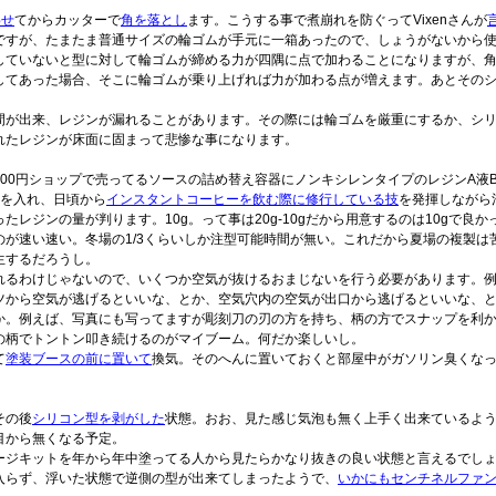
わせ
てからカッターで
角を落とし
ます。こうする事で煮崩れを防ぐってVixenさんが
ですが、たまたま普通サイズの輪ゴムが手元に一箱あったので、しょうがないから
していないと型に対して輪ゴムが締める力が四隅に点で加わることになりますが、
してあった場合、そこに輪ゴムが乗り上げれば力が加わる点が増えます。あとその
間が出来、レジンが漏れることがあります。その際には輪ゴムを厳重にするか、シ
れたレジンが床面に固まって悲惨な事になります。
00円ショップで売ってるソースの詰め替え容器にノンキシレンタイプのレジンA液
0gを入れ、日頃から
インスタントコーヒーを飲む際に修行している技
を発揮しながら
レジンの量が判ります。10g。って事は20g-10gだから用意するのは10gで良か
が速い速い。冬場の1/3くらいしか注型可能時間が無い。これだから夏場の複製は
生するだろうし。
れるわけじゃないので、いくつか空気が抜けるおまじないを行う必要があります。
ツから空気が逃げるといいな、とか、空気穴内の空気が出口から逃げるといいな、
か。例えば、写真にも写ってますが彫刻刀の刃の方を持ち、柄の方でスナップを利
の柄でトントン叩き続けるのがマイブーム。何だか楽しいし。
て
塗装ブースの前に置いて
換気。そのへんに置いておくと部屋中がガソリン臭くな
その後
シリコン型を剥がした
状態。おお、見た感じ気泡も無く上手く出来ているよ
目から無くなる予定。
ージキットを年から年中塗ってる人から見たらかなり抜きの良い状態と言えるでしょう
入らず、浮いた状態で逆側の型が出来てしまったようで、
いかにもセンチネルファ