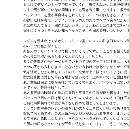
をつけてデザインナイフで切っていくか、野蛮人みたいに無理矢理
ツまで刃が届いていない箇所はそこも引き裂く事になります。多分
バリアコートを塗る事自体を忘れてしまい、一つのおおきなシリコン
の救出だけを考え、デザインナイフの刃の先でツンツン突きながら
れば型なんてもう一回作ればいいさ。ええ、わたしは今までに3～
完全にくっつく事を思い知ったからこそ、今回のを思いついたわけ
レジンを流すわけですから、シリコン型にレジンの注ぎ口やレジン
のパーツに色が付くし。
彫刻刀やデザインナイフで掘っていくわけですが、ここでも掘った
のわりに気泡があるとダメなんだよなぁ...ぐちぐち。
多くの先輩方が当ページを見ている中で型のアップを写す事は、あ
ーツの下から入れなきゃいけないというわけではありませんが、空
気を逃がしながら流していくので、空気が上に抜けていくように掘
型には床面に対して平行な場所が無いので、上を向いている面は角
あと空気は完全に型から抜けていなくてもよく、パーツから出てい
トですが、最終手段として。
あと型設計の段階で右側の二番目と三番目の位置が逆と書きましたが
パーツの空気の出口は細くてもいいんですが、レジンの入り口は広
る前に時間切れで粘度が高くなり始めて固まってしまいます。
シリコン型中央のレジンの注ぎ口が大きく三角にくり抜いてありま
貯めておく為です。この三角からレジンがあふれる事無く、またレ
を巻き込む原因になります。そうなったら巻き込んでいないように
空気の出口も小さいですが三角に切り欠いています。こうしておか