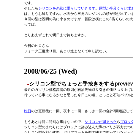
です。
そしたら
シリコンを糸状に垂らしていきます
。
原型が半分くらい埋
は、もうお解りですね。水面から三角のレジン片の頭が飛び出てい
今回の型は説明の為に小さめですが、普段は横にこの3倍くらいの
ってば。
とりあえずこれで明日まで待ちますか。
今日のヒロさん
フォーク三度塗り目。あまり進まなくて申し訳ない。
2008/06/25 (Wed)
シリコン型でちょっと手抜きをするpreview rel
●
最近のガソリン価格高騰の原因が石油先物取り引きの価格つり上げ
行っている事になるかなと思った今日この頃。とっとと石油バブルはじ
昨日
のは更新後に一回、夜中に一回、さっき一回の合計3回追記し
もうあとは特に特別な事はないので、
シリコンが固まった
ら
ブロッ
シリコン型のまわりにはブロックに染み込んだ際のバリが四方につ
シリコン型を剥がす際、バリアコートを型の隅まで塗っていなかっ