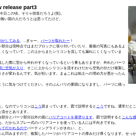
ease part3
しい今日この頃。そりゃ捏造だろうよ(笑)。
の無い国の人だろうとは思ってたけど。
剥がしてみる
。...ぎゃー、
パーツが取れたー
！
ン部分は現時点ではまだブロックに張り付いていたり、最後の写真にもあるよ
くくなっていて、この上からまたシリコンを流しても漏れにくくなっていま
流した際に型から外れやすくなっているという事もありますが、外れたパーツ
間に空気が入り
、そこに上からシリコンを流すわけだから空気の分だけ複製し
きさが変わるんです。気が狂います。まぁこれは粘土への埋め方が悪かったん
ように気をつけてください。そのぶんバリの要因になりますし、パーツに残っ
た。なのでシリコンは
こう
固まっています。図で説明すると
こう
ですね。通常だと
を流せとあります。
角部分とパーツ部分以外の面に
バリアコートを筆塗ります
。図で説明すると
こんな
あ、だからスプレー式のバリアコートを使っている人には不向きですね。
って行かれるので
パーティングラインがきれい、と。
ぶん凹みますので、複製したパーツがバリアコートの厚みだけ厚くなります。せっ