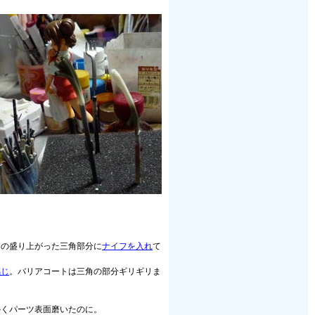
この盛り上がった三角部分に
ナイフを入れ
て
感じ
。バリアコートは三角の部分ギリギリま
かくパーツ表面磨いたのに。