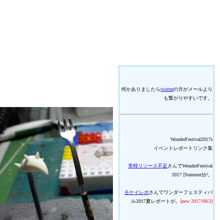
何かありましたら
twitter
の方がメールより
も繋がりやすいです。
WonderFestival2017s
イベントレポートリンク集
常時リソース不足
さんでWonderFestival
2017 [Summer]が。
モケイレポ
さんでワンダーフェスティバ
ル2017夏レポートが。
[new 2017/08/2]