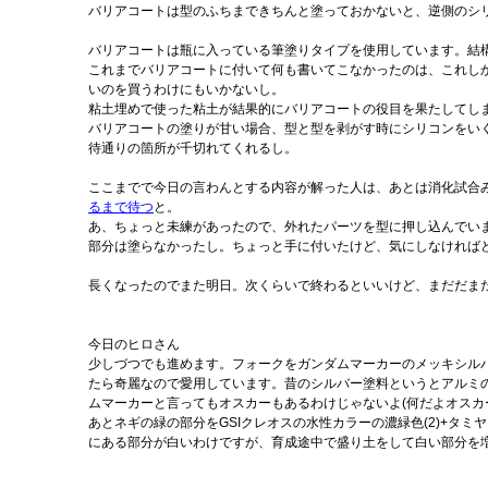
バリアコートは型のふちまできちんと塗っておかないと、逆側のシ
バリアコートは瓶に入っている筆塗りタイプを使用しています。結構
これまでバリアコートに付いて何も書いてこなかったのは、これしか
いのを買うわけにもいかないし。
粘土埋めで使った粘土が結果的にバリアコートの役目を果たしてし
バリアコートの塗りが甘い場合、型と型を剥がす時にシリコンをい
待通りの箇所が千切れてくれるし。
ここまでで今日の言わんとする内容が解った人は、あとは消化試合
るまで待つ
と。
あ、ちょっと未練があったので、外れたパーツを型に押し込んでい
部分は塗らなかったし。ちょっと手に付いたけど、気にしなければど
長くなったのでまた明日。次くらいで終わるといいけど、まだだま
今日のヒロさん
少しづつでも進めます。フォークをガンダムマーカーのメッキシルバ
たら奇麗なので愛用しています。昔のシルバー塗料というとアルミ
ムマーカーと言ってもオスカーもあるわけじゃないよ(何だよオスカ
あとネギの緑の部分をGSIクレオスの水性カラーの濃緑色(2)+タ
にある部分が白いわけですが、育成途中で盛り土をして白い部分を