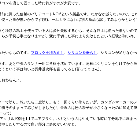
リコンを流して固まった時に剥がすのが大変です。
前に買った信越のバリアコートNO.6という製品です。なかなか減らないので、こ
使った事が無いからです(笑)。一旦カラになれば別の商品も試してみようかとい
まう種類の粘土を使っている人は多分失敗するかも。そんな粘土は使った事ないの
くらか千切る事になりますが、変に千切った事により失敗したという経験が無い為
みたいなものです。
ブロックを積み直し
、
シリコンを垂らし
、シリコンが足りなか
ます。あと中央のランナー用に角棒を沈めています。角棒にシリコンを付けてから
うという事は無いと梶井基次郎も言ってるし(言ってません)。
だおわらんよ。
ーで塗り。乾いたら二度塗り。もう一回くらい塗りたい所。ガンダムマーカーのメ
の粉そのままって感じがしましたが、最近のは粉の粒子が小さくなったのに加えて
ーって)
ミヤアクリル溶剤を1:1でエアブラシ。ネギというのは生えている時に半分地中に埋
増やしたりするので白い部分は多めがいいかと。