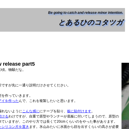
Be going to catch and release minor intention.
とあるひのコタツガ
ease part5
の頃。物騒だな。
所ですが先に一通り説明だけさせてください。
型を作っていきます。
アイを作った
んで、これを複製したいと思います。
漏れないように
こんな感じ
にテープを貼り、
板に貼付けます
。
付ける
わけですが、自重で原型やランナーが底板に付いてしまうので、原型の
ていますが、このやり方では長くて20cmくらいのをやった事があります。
たシリコン片を置き
ます。氷山みたいに水面から顔を出すくらいの高さが必要