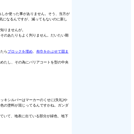
れしか使った事がありません。そう、当方が
う気になるんですが、減ってもないのに新し
で知りませんが。
、そのあたりもよく判りません。だいたい期
ったら
ブロックを埋め
、
布巾をかぶせて固ま
埋めたし、その為にバリアコートを型の中央
ッキシルバーはマーカーのくせに(失礼)や
灰色の塗料が混じってるんですかね。ガンダ
まっていて、地表に出ている部分が緑色、地下