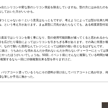
み出たシリコンや変な形のシリコン突起を除去していますね。型の方にはみ出たの
去しておいた方がいいかも。
傷つくじゃないか！という意見はもっともですが、考えようによっては型が出来た
ね、という考え方があります。まぁ原型に刃先があたらなくても、ある程度原型付
の直近ではシリコンを裂く事になり、型の使用可能回数が減ってくると思われるか
目を広げたり場合によってはシリコンを引きちぎる事があります。その為に何度か
が。なので裂いた箇所なんてレジンにとっては絶好の狙い目となるはずなんです。
楽に抜け、うちみたいな売れるんだか売れないんだか判らないディーラーにとっては
やったほうがいいでしょうね。50回...イベント前にそんなに複製している時間が
に複製するなら一回に10個複製出来る型を作りますけど。
、バリアコート塗っているうちにその塗料が溶け出してバリアコートに色が付き、
麗な筆しか手元に無かった。