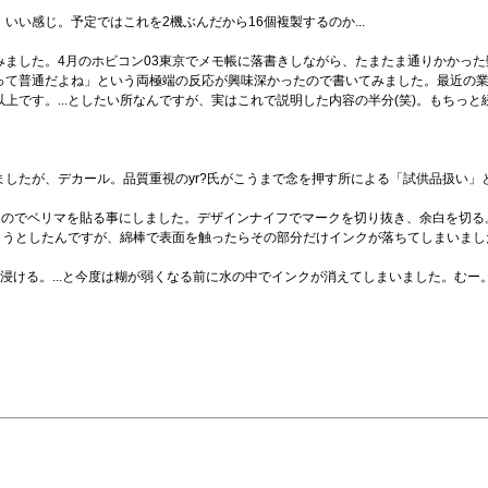
。いい感じ。予定ではこれを2機ぶんだから16個複製するのか...
ました。4月のホビコン03東京でメモ帳に落書きしながら、たまたま通りかかっ
って普通だよね」という両極端の反応が興味深かったので書いてみました。最近の
です。...としたい所なんですが、実はこれで説明した内容の半分(笑)。もちっと
したが、デカール。品質重視のyr?氏がこうまで念を押す所による「試供品扱い」
るのでベリマを貼る事にしました。デザインナイフでマークを切り抜き、余白を切
行こうとしたんですが、綿棒で表面を触ったらその部分だけインクが落ちてしまいま
浸ける。...と今度は糊が弱くなる前に水の中でインクが消えてしまいました。むー