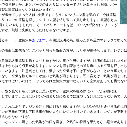
手で引き裂くか。あとパーツのまわりにカッターで切り込みを入れる際、パー
複製に影響は出ないとは思いますが。
が出来てしまった人は...失敗です。もうこのシリコン型は諦めて、今は原型
シリコン中の原型を探し、シリコン型を切り裂いて掘り出します。原型さえあ
4回くらいやりましたね。そこでバリアコートを塗っていない部分はシリコンが
ですが。無駄に失敗してるだけじゃないですよ。
通るルート、空気穴を
あけます
。今回は説明の為、掘った所を黒のマジックで塗っ
所の表面は出来るだけスパッと切った断面の方が、より型が長持ちします。レジン
る意味泥人形原型を晒すよりも恥ずかしい事だと思いますが、説明の為にはしょう
気は上から抜く必要があります。レジンを流す際はその通り道にある空気を押し出
っていきます。注意点としては、溜まった空気は下には下がらない、という事でし
になり、空気を抜くルートが無いと気泡が溜まります。逆に言えば、気泡が溜まっ
さえすればいいわけで、ぶっちゃけ空気穴の途中ならいくら空気があっても構わな
、型を見てもらえば判ると思いますが、空気穴を掘る際にパーツが邪魔(笑)。
くしています。これはレジンが固まり始めるまでに注型しなければならない為で、
す。これはあとでレジンを注ぐ際に判ると思いますが、レジンが型を通りきるのに
ジンが三角の下限を下回る事が無いようにレジンを注いでいきます。レジンが下限
祈るしかないですが。
ないとレジンに混じった気泡が出口を塞ぎ、空気穴の役目を果たさない場合があり