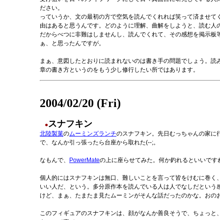
ださい。
っていうか、文の最初の方で空気を読んでくれれば笑って済ませて
由はあると思うんです。どのように理解、曲解をしようと、読む人
だからべつに非難はしませんし、読んでくれて、その感想を掲示板
ぁ、と思ったんですが。
まぁ、意図したとおりに読まれないのは書き手の問題でしょう。読
章の書き方というのをもう少し修行したい所ではあります。
2004/02/20 (Fri)
スナフキン
●
北陸製菓
の
ムーミンズランチ
のスナフキン。先日むっちゃんの家に
で、なんか引っ張ったら台座から取れた(--;。
なもんで、
PowerMate
の上に座らせてみた。何か釣れるといいです
個人的にはスナフキンは無口、難しいことを言って皆をけむに巻く
いい人だ、という。多分原作本を読んでいる人は人でなしだという
けど、まぁ、たまたま見たムーミンがそんな話だったのかな。おの
このフィギュアのスナフキンは、顔がなんか善良そうで、ちょっと