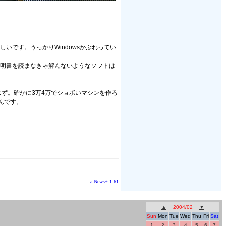
いです。うっかりWindowsかぶれってい
説明書を読まなきゃ解んないようなソフトは
はず。確かに3万4万でショボいマシンを作ろ
んです。
a-News+ 1.61
▲
2004/02
▼
Sun
Mon
Tue
Wed
Thu
Fri
Sat
1
2
3
4
5
6
7