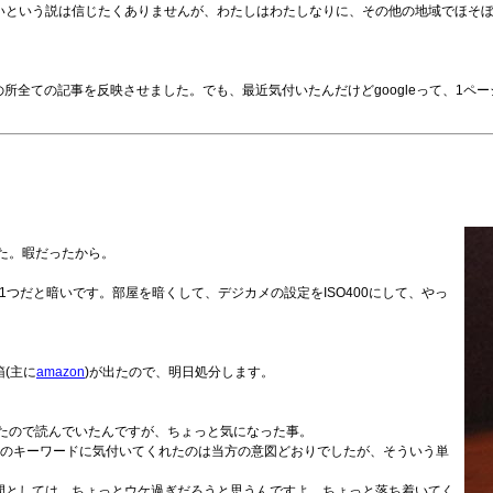
説は信じたくありませんが、わたしはわたしなりに、その他の地域でほそぼそと、Hot, 
所全ての記事を反映させました。でも、最近気付いたんだけどgoogleって、1ペ
た。暇だったから。
1つだと暗いです。部屋を暗くして、デジカメの設定をISO400にして、やっ
(主に
amazon
)が出たので、明日処分します。
あったので読んでいたんですが、ちょっと気になった事。
のキーワードに気付いてくれたのは当方の意図どおりでしたが、そういう単
。
間としては、ちょっとウケ過ぎだろうと思うんですよ。ちょっと落ち着いてく