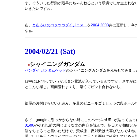
す。そういった行動が最早にちゃんねるという環境でしか生まれないという
いきたいですね。
あ、
とあるひのコタツガダイジェスト
を
2004
,
2003
共に更新し、今の
なぁ。
2004/02/21 (Sat)
シャイニングガンダム
●
バンダイ
ガンダムヘッド
のシャイニングガンダムを光らせてみまし
背中にLR44っていうかボタン電池が入っているんですが、さすがに
とこんな感じ。画面荒れまくり。暗くてピント合わないし。
部屋の片付けもだいぶ進み、多量のビニールゴミとカラの段ボール箱
さて、googleに引っかからない所にこのページのURLが貼って
01/06
やそれ以前の同じような文の内容を読んで、朝日とか朝鮮とか
語をちょろっと書いただけで、賛成派、反対派は大喜びなんですね
受け狙いを日々のライフワークにして日々真面目に研究している人