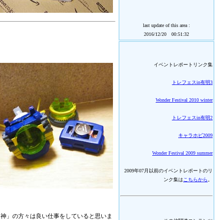
last update of this area :
2016/12/20 00:51:32
イベントレポートリンク集
トレフェスin有明3
Wonder Festival 2010 winter
トレフェスin有明2
キャラホビ2009
Wonder Festival 2009 summer
2009年07月以前のイベントレポートのリ
ンク集は
こちらから
。
「神」の方々は良い仕事をしていると思いま