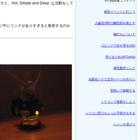
その他関連コンテンツ
Simple and Deep. な活動をして
模型イベントに行こう
入歯洗浄剤で離型剤を落とす
ージ中にリンクがありすぎると無視するのか
軸打ちについて
コピックで目を塗る2005
塗りまとめ2007logfile
模型製作リンク
光硬化パテで文字パーツを作ろう
型想いで複製する
シリコンで複製をしよう
シリコン型でちょっと手抜きをする
レジンを流そう