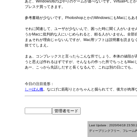
あと、Windows用のはやりのゲームが遊べないです。Virtual
プレステ買ってきます。
参考書籍が少ないです。PhotoshopとかのWindowsにもMa
それに関連して、ユーザが少ないんで、困った時に聞く人がいません
うかMacに批判的な人にいじめられると、頼る人がいません。全部
まぁそれが理由じゃないんですが、Mac用ソフトは説明書を読ま
捨ててしまえ。
まぁ、コンプレックスと言ったらこんな所でしょう。本体の値段が高
うと思えば作れるはずですが、そんなもの作った所でちっともMacじ
あー、こっから先話しだすと長くなるんで、これは別の日にでも。
今日の注目造形：
しーぽん機
。なにげに筋彫りとかちゃんと掘られてて、後方が肉厚
Last Update : 2020/04/18 23:50:
ディープリンクフリー、フレーム