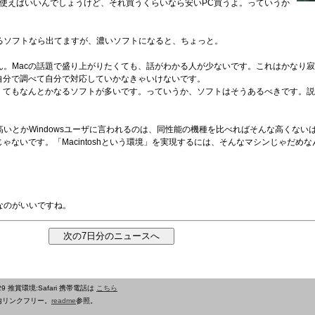
PCとか使えばいいんでしょうけど、それ買うくらいなら安いPC買うよ。っていうか
cにもあるソフトなら出てますが、濃いソフトになると、ちょっと。
。Macの話題で盛り上がりたくても、話がわかる人が少ないです。これはかなり寂し
自分で調べて自分で対応していかなきゃいけないです。
なくてもなんとかなるソフトが多いです。っていうか、ソフトはそうあるべきです。
いとかWindowsユーザに言われるのは、同性能の機種を比べればそんな高くない
ゃないです。「Macintoshという環境」を実現するには、そんなマシンじゃだめな
なのがいいですね。
29
推賞環境:Safari 携帯電話は
こちら
内リンクフリー。
readme
参照。