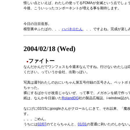
惜しい点といえば、わたしの使ってるFOMAが全滅という点でしょ
今後、こういっったコンポーネントが増える事を期待します。
今日の注目造形。
模型裏＠ふたばの、、、
ハバネロたん
、、、ですよね。完成が楽し
2004/02/18 (Wed)
ファイトー
●
なんだかんだでワンフェスも今週末なんですね。行けないわたしは
ください。っていうか会社、出勤っぽい。
写真は週刊わたしのおにいちゃん第五号付録の五号さん。ペットボ
ちゃった。
裸にするばかりが改造じゃないぜ、って事で、メガホンを紙で作っ
紙は、なんか今日届いた
RolandDG
社の製品広報誌、i-window
なにげに02/15にgoogleさんがクロールしにきて、それ以来、
す。
。。。ごめん。
うちには
02/07
のてとらちゃんと、
01/31
の普通に剥いたのしかない