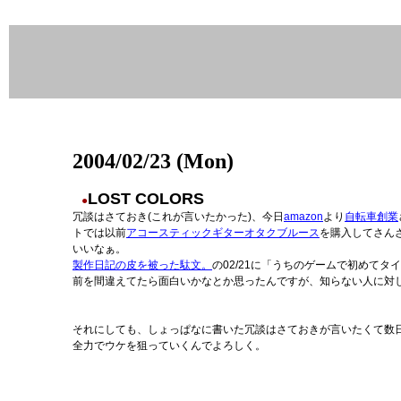
2004/02/23 (Mon)
LOST COLORS
●
冗談はさておき(これが言いたかった)、今日
amazon
より
自転車創業
トでは以前
アコースティックギターオタクブルース
を購入してさん
いいなぁ。
製作日記の皮を被った駄文。
の02/21に「うちのゲームで初めて
前を間違えてたら面白いかなとか思ったんですが、知らない人に対
それにしても、しょっぱなに書いた冗談はさておきが言いたくて数
全力でウケを狙っていくんでよろしく。