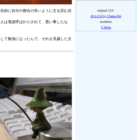
も自由に自分の都合の良いように文を読む自
original CGI :
めもCGI by Chama-Net
た人は電波呼ばわりされて、悪い事したな
modified:
T.Akiba
決して勉強になったんで、それを見越した文