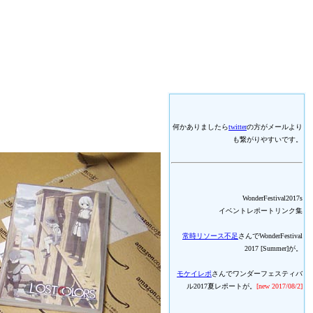
何かありましたら
twitter
の方がメールより
も繋がりやすいです。
WonderFestival2017s
イベントレポートリンク集
常時リソース不足
さんでWonderFestival
2017 [Summer]が。
モケイレポ
さんでワンダーフェスティバ
ル2017夏レポートが。
[new 2017/08/2]