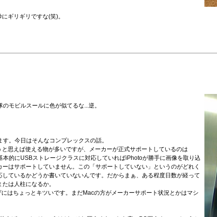
微妙にギリギリですな(笑)。
隊のモビルスールに色が似てるな...逆。
ります。今日はそんなコンプレックスの話。
うと思えば使える物が多いですが、メーカーが正式サポートしているのは
基本的にUSBストレージクラスに対応していればiPhotoが勝手に画像を取り込
カーはサポートしていません。この「サポートしていない」というのがどれく
応しているかどうか書いていないんです。だからまぁ、ある程度日数が経って
または人柱になるか。
ザにはちょっとキツいです。まだMacの方がメーカーサポート状況とかはマシ