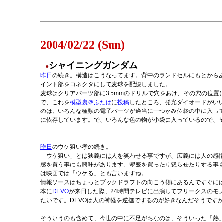
2004/02/22 (Sun)
シャイニングガンダム
●
昨日
の続き。構造はこうなってます。背中のランドセルにもとから
イント部をコネクタにして麦球を配線しました。
麦球はクリアパーツ部に3.5mmのドリルで穴をあけ、その穴の位
で、これを
模型裏＠ふたば
に
投稿
したところ、発光ダイオードがいい
のは、いろんな種類の電子パーツが適当に一つかみ位袋の中に入っ
に依存しています。で、いろんな色の物が小袋に入っているので、
昨日
のウケ狙い孝の続き。
「ウケ狙い」とは狭義には人を笑わせる事ですが、広義には人の感
感を買う事にも興味があります。顰蹙を買ったり怒らせたりする事
は映画では「ウケる」とも言いますね。
情報ソースはちょっとブックドラフトの向こう側にあるんですぐに
本に
DEVO
が来日した際、24時間テレビに出演してフリークスのモ
たいです。DEVOは人の神経を逆撫でするのが好きなんだそうです
そういうのも含めて、今世の中に不足がちなのは、そういった「熱