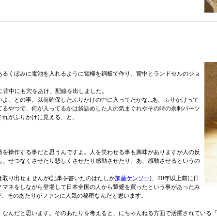
あるくぼみに電池を入れるように電極を銅板で作り、背中とランドセルのジョ
置に背中にも穴をあけ、配線を出しました。
よ、との事。以前確保したふりかけの中に入ってたかな...あ、ふりかけって
てるやつで、何が入ってるかは袋詰めした人の気まぐれやその時の余剰パーツ
それがふりかけに見える、と。
情を操作する事だと思うんですよ。人を笑わせる事も興味がありますが人の反
も。せつなくさせたり悲しくさせたり感動させたり。あ、感動させるというの
は取り出せませんが(記事を書いたのはたしか
加藤ケンソー
)、20年以上前に日
ノマネをしながら登場して日本全国の人から顰蹙を買ったという事があったみ
が、そのあたりがファンに人気の秘密なんだと思います。
」なんだと思います。そのあたりを考えると、にちゃんねる方面で活躍されている