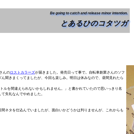
Be going to catch and release minor intention.
とあるひのコタツガ
さんの
ロストカラーズ
が届きました。発売日って事で。自転車創業さんのソフ
ざん聞きまくってましたが、今回も楽しみ。明日は休みなので、昼間見れたら
タイトルを間違えられないかもしれません。」と書かれていたので思いっきり名
して失礼なんでやめました。
日間ネタを仕込んでいましたが、面白いかどうかは判りませんが、これからも