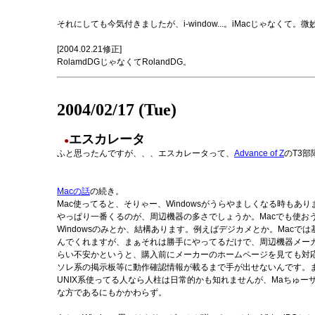
それにしても今気付きましたが、i-window...。iMacじゃなくて。
[2004.02.21修正]
RolamdDGじゃなくてRolandDG。
2004/02/17 (Tue)
エスカレータ
●
ふと思ったんですが、、、エスカレータって、
Advance of Z
のT3部
Macの話
の続き。
Mac使ってると、そりゃー、Windowsがうらやましくなる時もあ
やっぱり一番くるのが、周辺機器の多さでしょうか。Macでも使お
Windowsのみとか、結構あります。例えばデジカメとか。Macでは
んでくれますが、まぁそれは勝手にやってるだけで、周辺機器メー
らい不安かというと、購入前にメーカーのホームページを見ても対
ソレ系の掲示板等に動作確認情報が載るまで手が出せないんです。
UNIX系使ってる人なら人柱は日常的かも知れませんが、Maちゅー
な方であるにもかかわらず。