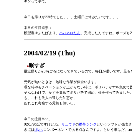
キンって事で。
今日も帰りが23時でした。。。土曜日は休みたいです。。。
本日の注目造形：
模型裏＠ふたばより、
ハバネロたん
。完成したんですね。ポーズも
2004/02/19 (Thu)
眠すぎ
●
最近帰りが23時ごろになってきているので、毎日が眠いです。足も
元気が無いときは、地味な作業が似合います。
暇な時やモチベーションが上がらない時は、ポリパテかすを集めて
そんなわけで、かすを集めてポリパテで固め、棒を作ってみました
も、これも先人の遺した知恵か。
あれこれ考察する元気も無いし。
今日の注目Mac。
02/17の話ですけどね。
リュウド
の
携帯シンク
というソフトが発表さ
き点は
iSync
コンポーネントである点なんですよ。という事はだ、.ma