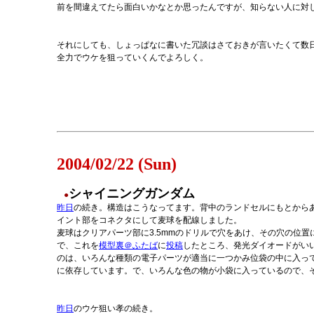
前を間違えてたら面白いかなとか思ったんですが、知らない人に対
それにしても、しょっぱなに書いた冗談はさておきが言いたくて数
全力でウケを狙っていくんでよろしく。
2004/02/22 (Sun)
シャイニングガンダム
●
昨日
の続き。構造はこうなってます。背中のランドセルにもとから
イント部をコネクタにして麦球を配線しました。
麦球はクリアパーツ部に3.5mmのドリルで穴をあけ、その穴の位
で、これを
模型裏＠ふたば
に
投稿
したところ、発光ダイオードがいい
のは、いろんな種類の電子パーツが適当に一つかみ位袋の中に入っ
に依存しています。で、いろんな色の物が小袋に入っているので、
昨日
のウケ狙い孝の続き。