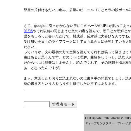
部屋の片付けもだいぶ進み、多量のビニールゴミとカラの段ボール箱
さて、googleに引っかからない所にこのページのURLが貼って
01/06
やそれ以前の同じような文の内容を読んで、朝日とか朝鮮とか
語をちょろっと書いただけで、賛成派、反対派は大喜びなんですね
受け狙いを日々のライフワークにして日々真面目に研究している人
ださい。
っていうか、文の最初の方で空気を読んでくれれば笑って済ませて
由はあると思うんです。どのように理解、曲解をしようと、読む人
だからべつに非難はしませんし、読んでくれて、その感想を掲示板
ぁ、と思ったんですが。
まぁ、意図したとおりに読まれないのは書き手の問題でしょう。読
章の書き方というのをもう少し修行したい所ではあります。
Last Update : 2020/04/18 23:50:
ディープリンクフリー、フレーム