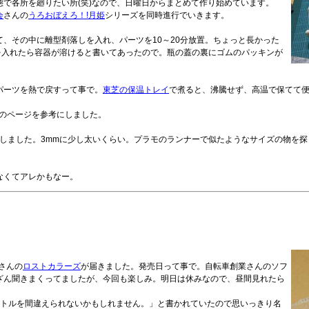
で各所を廻りたい所(笑)なので、日曜日からまとめて作り始めています。
会
さんの
うろおぼえろ！!月姫
シリーズを同時進行でいきます。
て、その中に離型剤落しを入れ、パーツを10～20分放置。ちょっと長かった
しを入れたら容器が溶けると書いてあったので。瓶の蓋の裏にゴムのパッキンが
パーツを熱で戻すって事で。
東芝の保温トレイ
で煮ると、沸騰せず、高温で保てて
のページを参考にしました。
しました。3mmに少し太いくらい。プラモのランナーで似たようなサイズの物を探
なくてアレかもなー。
さんの
ロストカラーズ
が届きました。発売日って事で。自転車創業さんのソフ
ざん聞きまくってましたが、今回も楽しみ。明日は休みなので、昼間見れたら
タイトルを間違えられないかもしれません。」と書かれていたので思いっきり名