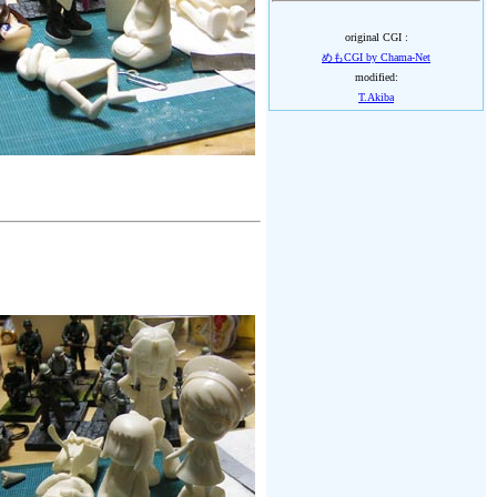
original CGI :
めもCGI by Chama-Net
modified:
T.Akiba