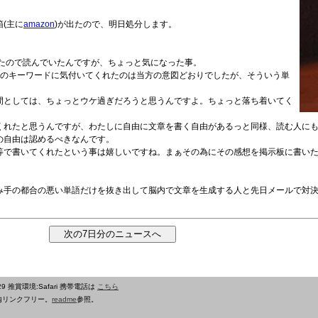
(主に
amazon
)が出たので、明日処分します。
あったので読んでいたんですが、ちょっと気になった事。
のキーワードに気付いてくれたのは当方の意図どおりでしたが、そういう単
。
間としては、ちょっとウケ過ぎだろうと思うんですよ。ちょっと落ち着いてく
くれたと思うんですが、わたしに自由に文章を書く自由があるっと同様、読む人に
の自由は認めるべきなんです。
等で書いてくれたという事は嬉しいですね。まぁその為にその感想を掲示板に書い
み手の都合の悪い単語だけを抜き出して脳内で文章を生成する人と先日メールで対
29
推賞環境:Safari 携帯電話は
こちら
内リンクフリー。
readme
参照。