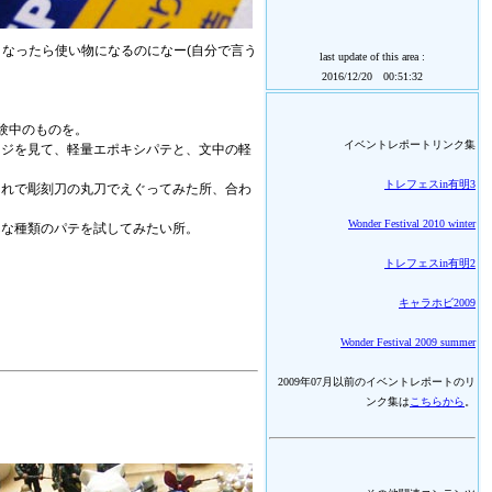
やすくなったら使い物になるのになー(自分で言う
last update of this area :
2016/12/20 00:51:32
験中のものを。
イベントレポートリンク集
ージを見て、軽量エポキシパテと、文中の軽
トレフェスin有明3
それで彫刻刀の丸刀でえぐってみた所、合わ
Wonder Festival 2010 winter
んな種類のパテを試してみたい所。
トレフェスin有明2
キャラホビ2009
Wonder Festival 2009 summer
2009年07月以前のイベントレポートのリ
ンク集は
こちらから
。