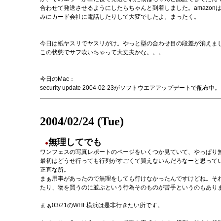
合わせて発送させるようにしたらちゃんと到着しました。amazon
みにカード会社に電話したりして大変でしたよ。まったく。
今日は紙ヤスリでヤスリがけ。やっと型の合わせ目の段差が消えま
この状態でサフ吹いちゃって大丈夫かな。。。
今日のMac：
security update 2004-02-23がソフトウエアアップ
2004/02/24 (Tue)
無理してでも
●
ワンフェスの写真レポートのページをいくつか見ていて、やっぱり
最初はどうせ行っても行列がすごくて買えないんだろなーと思って
正直な所。
まぁ用事があったので無理をしても行けなかったんですけどね。そ
たり、物を買うのに並ぶという行為そのものが苦手というのもあり
まぁ03/21の
WHF横浜は是非行きたい所です。