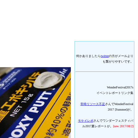
何かありましたら
twitter
の方がメールより
も繋がりやすいです。
WonderFestival2017s
イベントレポートリンク集
常時リソース不足
さんでWonderFestival
2017 [Summer]が。
モケイレポ
さんでワンダーフェスティバ
ル2017夏レポートが。
[new 2017/08/2]