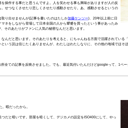
情を操作する事だと思うんですよ。人を笑わせる事も興味がありますが人の反
も。せつなくさせたり悲しくさせたり感動させたり。あ、感動させるというの
は取り出せませんが(記事を書いたのはたしか
加藤ケンソー
)、20年以上前に日
ノマネをしながら登場して日本全国の人から顰蹙を買ったという事があったみ
が、そのあたりがファンに人気の秘密なんだと思います。
」なんだと思います。そのあたりを考えると、にちゃんねる方面で活躍されている
説は信じたくありませんが、わたしはわたしなりに、その他の地域でほそぼそと、Hot, 
所全ての記事を反映させました。でも、最近気付いたんだけどgoogleって、1ペ
た。暇だったから。
1つだと暗いです。部屋を暗くして、デジカメの設定をISO400にして、やっ