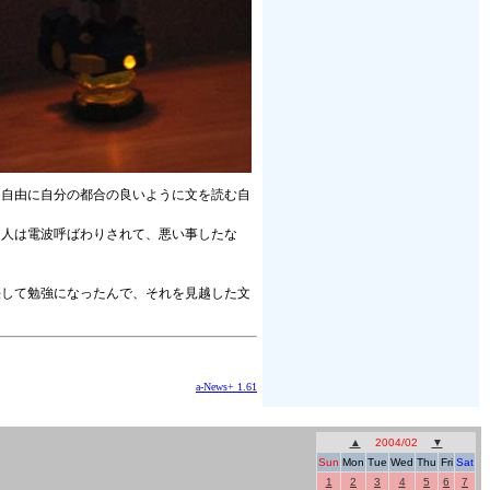
も自由に自分の都合の良いように文を読む自
た人は電波呼ばわりされて、悪い事したな
決して勉強になったんで、それを見越した文
a-News+ 1.61
▲
2004/02
▼
Sun
Mon
Tue
Wed
Thu
Fri
Sat
1
2
3
4
5
6
7