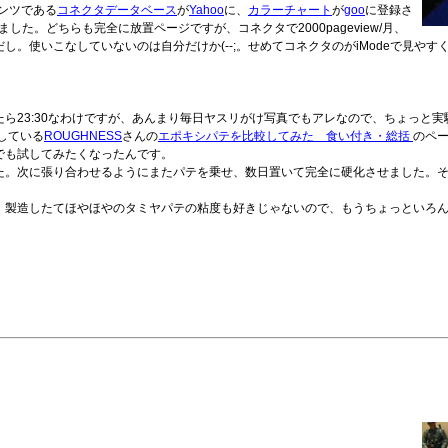
ンテンツである
コネクタデータベース
が
Yahoo
に、
カラーチャート
が
goo
に登録さ
した。どちらも完全に放置ページですが、コネクタで2000pageview/月、
たいだし。使いこなしていないのは自分だけか(--;。せめてコネクタのがiModeで見
ら23:30なわけですが、あんまり毎日ヤスリがけ写真でもアレなので、ちょっと実
している
ROUGHNESS
さんの
エポキシパテを比較してみた 食い付き・総括
のペ
でも試してみたくなったんです。
た。次に張り合わせるようにまたパテを乗せ、数日置いて完全に硬化させました。
、製造したてほやほやのタミヤパテの粘度も好きじゃないので、もうちょっといろ