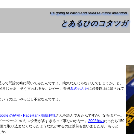
Be going to catch and release minor intention.
とあるひのコタツガ
思って問診の時に聞いてみたんですよ。病気なんじゃないんでしょうか、と。
起きじゃあ、そう言われるか。いやー、普段
みのもんた
に必要以上に脅されて
というのは、やっぱし不安なんですよ。
oogle の秘密 - PageRank 徹底解説
さんを読んでみたんですが、なるほどー。
して一ページ中のリンク数が多すぎるって事なのかなー。
2003年の
だったら150
変更で取り込まなくなったような気がするのは以前も言いましたが。もっと一
とか。