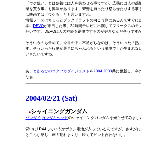
「ウケ狙い」とは狭義には人を笑わせる事ですが、広義には人の感
感を買う事にも興味があります。顰蹙を買ったり怒らせたりする事
は映画では「ウケる」とも言いますね。
情報ソースはちょっとブックドラフトの向こう側にあるんですぐに
本に
DEVO
が来日した際、24時間テレビに出演してフリークスのモ
たいです。DEVOは人の神経を逆撫でするのが好きなんだそうです
そういうのも含めて、今世の中に不足がちなのは、そういった「熱
す。そういった行動が最早にちゃんねるという環境でしか生まれないという
いきたいですね。
あ、
とあるひのコタツガダイジェスト
を
2004
,
2003
共に更新し、今の
なぁ。
2004/02/21 (Sat)
シャイニングガンダム
●
バンダイ
ガンダムヘッド
のシャイニングガンダムを光らせてみまし
背中にLR44っていうかボタン電池が入っているんですが、さすがに
とこんな感じ。画面荒れまくり。暗くてピント合わないし。