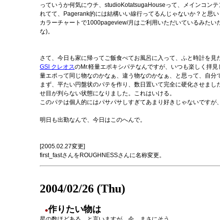
っていうか何気にウチ、studioKotatsugaHouseって、メインコ
れてて、Pagerank的には結構いい線行ってるんじゃないか？と思いま
カラーチャートで1000pageview/月はご利用いただいているみ
な)。
さて、今日も家に帰ってご飯食べてお風呂に入って、ふと時計を見た
GSI クレオス
のMr.軽量エポキシパテなんですが、いつも楽しく拝見
量エポって同じ物なのかなぁ、違う物なのかなぁ、と思って、自分
まず、平たい円盤状のパテを作り、数日置いて完全に硬化させまし
せ目が判らない状態になりました。これはいける。
このパテは個人的にはパサパサしすぎてあまり好きじゃないですが
明日も出勤なんで、今日はこのへんで。
[2005.02.27変更]
first_fastさんをROUGHNESSさんに名称変更。
2004/02/26 (Thu)
作りたい物は
●
星の数ほどある、と言いますが、今、まさにそう。