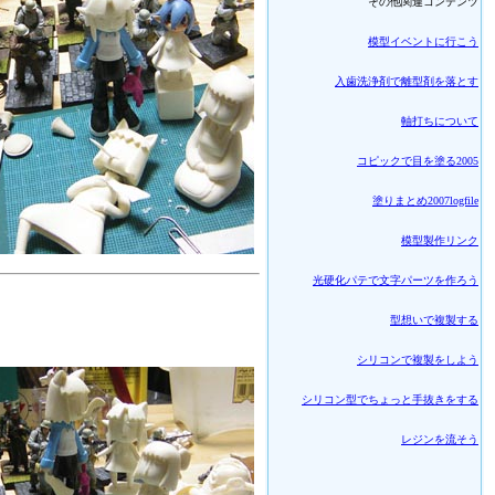
その他関連コンテンツ
模型イベントに行こう
入歯洗浄剤で離型剤を落とす
軸打ちについて
コピックで目を塗る2005
塗りまとめ2007logfile
模型製作リンク
光硬化パテで文字パーツを作ろう
型想いで複製する
シリコンで複製をしよう
シリコン型でちょっと手抜きをする
レジンを流そう