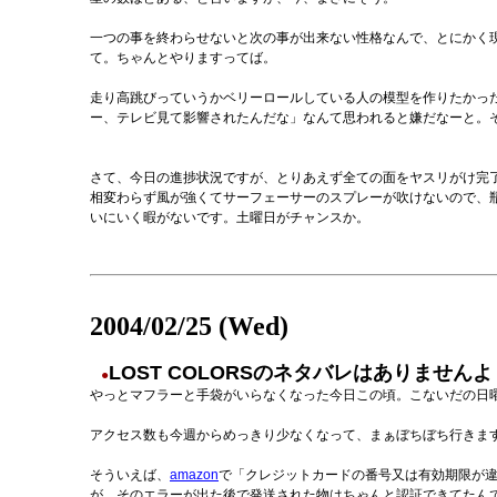
一つの事を終わらせないと次の事が出来ない性格なんで、とにかく
て。ちゃんとやりますってば。
走り高跳びっていうかベリーロールしている人の模型を作りたかっ
ー、テレビ見て影響されたんだな」なんて思われると嫌だなーと。
さて、今日の進捗状況ですが、とりあえず全ての面をヤスリがけ完
相変わらず風が強くてサーフェーサーのスプレーが吹けないので、
いにいく暇がないです。土曜日がチャンスか。
2004/02/25 (Wed)
LOST COLORSのネタバレはありませんよ
●
やっとマフラーと手袋がいらなくなった今日この頃。こないだの日
アクセス数も今週からめっきり少なくなって、まぁぼちぼち行きま
そういえば、
amazon
で「クレジットカードの番号又は有効期限が
が、そのエラーが出た後で発送された物はちゃんと認証できてたん