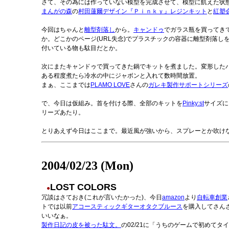
さて、その為には作っていない模型を完成させて、模型に飢えた状態
まんがの森
の
村田蓮爾デザイン『Ｐｉｎｋｙ』レジンキット
と
紅塑
今回はちゃんと
離型剤落し
から。
キャンドゥ
でガラス瓶を買ってき
か。どこかのページ(URL失念)でプラスチックの容器に離型剤落
付いている物も駄目だとか。
次にまたキャンドゥで買ってきた鍋でキットを煮ました。変形した
ある程度煮たら冷水の中にジャボンと入れて数時間放置。
まぁ、ここまでは
PLAMO LOVE
さんの
ガレキ製作サポートシリーズ
で、今日は仮組み。首を付ける際、全部のキットを
Pinky:st
サイズに
リーズあたり。
とりあえず今日はここまで。最近風が強いから、スプレーとか吹け
2004/02/23 (Mon)
LOST COLORS
●
冗談はさておき(これが言いたかった)、今日
amazon
より
自転車創業
トでは以前
アコースティックギターオタクブルース
を購入してさん
いいなぁ。
製作日記の皮を被った駄文。
の02/21に「うちのゲームで初めて