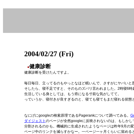
2004/02/27 (Fri)
健康診断
●
健康診断を受けたんですよ。
毎日毎日、立ってるのもやっとなほど眠いんで、さすがにヤバいと
そしたら、寝不足ですと、そのものズバリ言われました。2時寝6時
生活している身としては、もう癌になる寸前な気がしてて。
っていうか、寝付きが良すぎるのと、寝ても寝てもまだ寝れる状態
なにげにgoogleの検索原理であるPagerankについて調べてみる。
G
ダイジェスト
のページが全然googleに反映されないのは、もしか
分割されるのかも。機械的に生成されたようなページは昨年9月の
ページ中のリンクを減らすかなー。一ページ一ヶ月くらいに留める