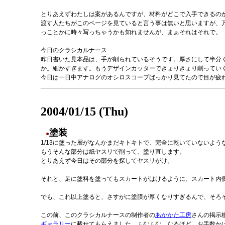
とりあえずわたしは案があるんですが、材料がどこで入手できるの
渡す人たちがこのページを見ていると言う事は無いと思いますが、
っことかに時々写っちゃうかも知れませんが、まぁそれはそれで。
今日のクラシカルナース
昨日書いた見本品は、手が削られているそうです。厚さにして半分く
か。細かすぎます。もうデザインカッターできょりきょり削っていくし
今日は一日中アナログのオシロスコープばっかり見てたので目が疲
2004/01/15 (Thu)
塗装
●
1/13に塗った層がなんかまだキトキトで、完全に乾いていないよ
もうそんな部分は紙ヤスリで削って、塗り直します。
とりあえず今日はその部分を探してヤスリがけ。
それと、足に塗料を塗ってもスカートがはけるように、スカート内
でも、これ以上塗ると、さすがに塗膜が厚くなりすぎるんで、そろ
この前、このクラシカルナースの制作者の
あかかた工房
さんの掲示
ギャラリー
に載せてもらえました。ふむふむ。なるほど。お手数か