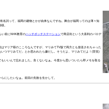
有名詞って、福岡の建物とかが由来なんですね。舞台が福岡ってのは薄々知
模様。
らい前にNHK教育の
ハッチポッチステーション
で商店街という大喜利のパロデ
信はマリア様のこころなんですが、マリみてTV版で両方とも放送されちゃった
いつマリみてだ」とか思われたら嫌だし。そうだよ、マリみてだよ！(苦笑)
でもいいんで忘れました。良くないなぁ。今度から思いついたら即メモを取る
からにしたいなぁ。前回の失敗を生かして。