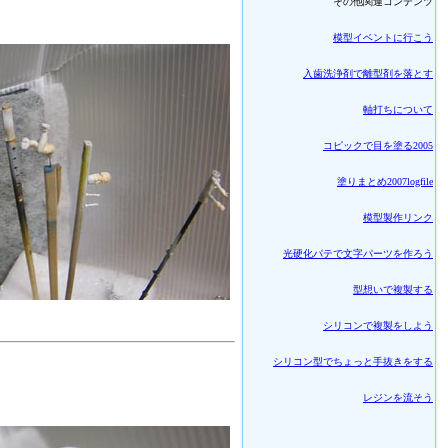
その他関連コンテンツ
模型イベントに行こう
入歯洗浄剤で離型剤を落とす
軸打ちについて
コピックで目を塗る2005
塗りまとめ2007logfile
模型製作リンク
光硬化パテで文字パーツを作ろう
型想いで複製する
シリコンで複製をしよう
シリコン型でちょっと手抜きをする
レジンを流そう