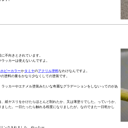
装に不向きとされています。
やラッカーは使えないんですよ。
性ホビーカラー
か
タミヤ
の
アクリル塗料
なわけなんですよ。
体中の塗料の量をかなり少なくしての塗装です。
、ラッカーやエナメル塗装みたいな奇麗なグラデーションをしないってのがあ
は、紙ヤスリをかけたらほとんど削れたか、又は薄塗りでした。っていうか、
りました。一日たったら触れる程度になりましたが。なのでまた一日乾かし
真がリンクされました。やったー。