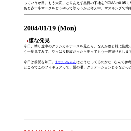
っていうか目。もう大変。とりあえず黒目の下地をPIGMAの0.0
あと赤十字マークをどうやって塗ろうかと考え中。マスキングで簡
2004/01/19 (Mon)
嫌な発見
●
今日、塗り途中のクラシカルナースを見たら、なんか腰と靴に指紋
う一度見てみて、やっぱり指紋だったら削ってもう一度塗り直しま
今日は前髪を加工。
おにいちゃん
はどうなってるのかな...なんて
ところでこのフィギュアって、髪の毛、グラデーションじゃなかっ