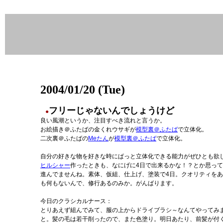
2004/01/20 (Tue)
フリーじゃないんでしょうけど
●
良い風潮というか、注目すべき流れと言うか。
お絵描き＠ふたばの金くれウサギが
模型裏＠ふたば
で立体化。
二次裏＠ふたばの
Meたん
が
模型裏＠ふたば
で立体化。
自分の好きな物を好きな時にぱっと立体化できる能力がぜひとも欲
ヒルシャー
作ったときも、なにげに4日で出来るかな！？とか思っ
進んでませんね。素体、仮組、仕上げ、塗装で4日。クオリティを
も何もないんで、修行あるのみか。がんばります。
今日のクラシカルナース：
とりあえず組んでみて、服の上からドライブラシ～なんてやってみ
と。髪の毛は若干削ったので、また色塗り。明日あたり、前髪が付