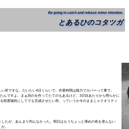
Be going to catch and release minor intention.
とあるひのコタツガ
しい所ですな。だいたい4日くらいで。作業時間は能力でカバーって事で。
てたんですよ。まぁ別のを作ってたてのもあるけど、3日目あたりから明らかに
ある程度犠牲にしてでも完成させたい所。っていうか今のままじゃクオリティ
ましたが、あんまり判んなかった。明日はもうちょっと薄めの色を塗んない
くか。