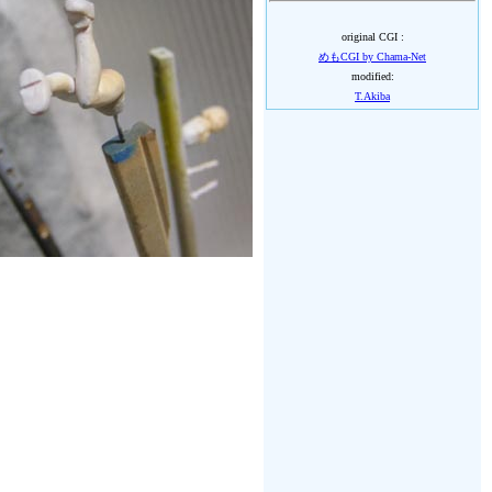
original CGI :
めもCGI by Chama-Net
modified:
T.Akiba