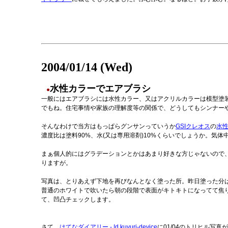
2004/01/14 (Wed)
水性カラーでエアブラシ
●
一般にはエアブラシには水性カラー、又はアクリルカラーは模型塗
でもね。住宅事情や家族の理解度等の関係で、どうしてもシンナー
そんなわけで当方はもっぱらグンサンっていうか
GSIクレオス
の
水
濃度比は塗料90%、水(又は専用溶剤)10%くらいでしょうか。気
まぁ個人的にはグラデーションとかはあまり好きな方じゃないので
りますが。
写真は、とりあえず下地を再びなんとなく塗った所。昨日塗った分
普通のホワイトで吹いたら朝の段階で表面がキトキトになってて焦
て、凹凸チェックします。
さて、
はてなダイアリー - !d kuyuri-device
に01/04のトリヒル写