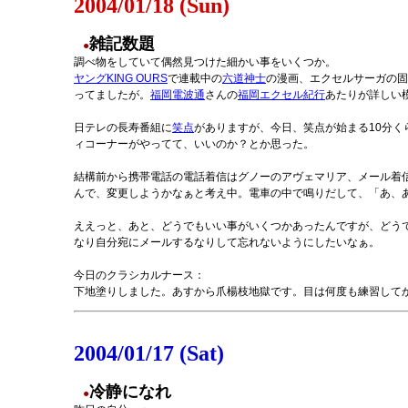
2004/01/18 (Sun)
雑記数題
●
調べ物をしていて偶然見つけた細かい事をいくつか。
ヤングKING OURS
で連載中の
六道神士
の漫画、エクセルサーガの固
ってましたが。
福岡電波通
さんの
福岡エクセル紀行
あたりが詳しい
日テレの長寿番組に
笑点
がありますが、今日、笑点が始まる10分く
ィコーナーがやってて、いいのか？とか思った。
結構前から携帯電話の電話着信はグノーのアヴェマリア、メール着
んで、変更しようかなぁと考え中。電車の中で鳴りだして、「あ、あ
ええっと、あと、どうでもいい事がいくつかあったんですが、どう
なり自分宛にメールするなりして忘れないようにしたいなぁ。
今日のクラシカルナース：
下地塗りしました。あすから爪楊枝地獄です。目は何度も練習して
2004/01/17 (Sat)
冷静になれ
●