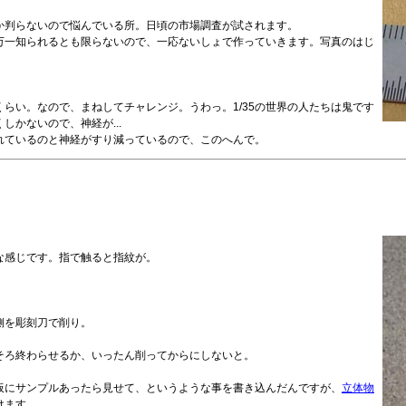
か判らないので悩んでいる所。日頃の市場調査が試されます。
万一知られるとも限らないので、一応ないしょで作っていきます。写真のはじ
らい。なので、まねしてチャレンジ。うわっ。1/35の世界の人たちは鬼です
かないので、神経が...
れているのと神経がすり減っているので、このへんで。
うな感じです。指で触ると指紋が。
側を彫刻刀で削り。
そろ終わらせるか、いったん削ってからにしないと。
板にサンプルあったら見せて、というような事を書き込んだんですが、
立体物
けます。