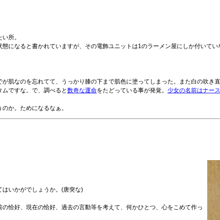
たい所。
状態になると書かれていますが、その電飾ユニットは1のラーメン屋にしか付いてい
でが肌なのを忘れてて、うっかり膝の下まで肌色に塗ってしまった。また白の吹き
タムですな。で、調べると
数奇な運命
をたどっている事が発覚。
少女の名前はナー
うのか。ためになるなぁ。
はいかがでしょうか。(唐突な)
前の恰好、現在の恰好、過去の言動等を考えて、何かひとつ、心をこめて作っ