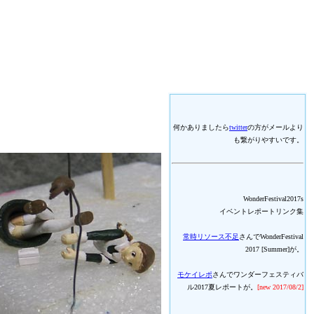
何かありましたら
twitter
の方がメールより
も繋がりやすいです。
WonderFestival2017s
イベントレポートリンク集
常時リソース不足
さんでWonderFestival
2017 [Summer]が。
モケイレポ
さんでワンダーフェスティバ
ル2017夏レポートが。
[new 2017/08/2]