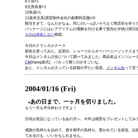
8下宿×1
9文房具屋×1
10魚屋×1
11坂本文具(原型制作会社の創業時店舗)×0
順当すぎて、なんだかなぁ。同じのいっぱいそろえて商店街を作り
パッケージにはレアアイテムの電飾を付ける事で室内が夕焼け西日
ものは存在しない
模様。
今日のクラシカルナース
肌色を塗ってみた。足部分、ショーツからオーバーニーソックスま
今日はメンタム少女について調べてみました。商品名はメンソレー
CM
(mpeg形式)、パカって開くのがすごいな。
あと、メンタムが入っている鉄製の平たい容器、
メンタム缶
って言
2004/01/16 (Fri)
あの日まで、一ヶ月を切りました。
●
もう一月も半分終わりですよ！
日頃お世話になっているあの方へ、今年は模型をプレゼントしてみて
感謝の気持ちを込めて、渡す相手の気持ち、置かれている状況、以
てみるのも、いいかもしれません。