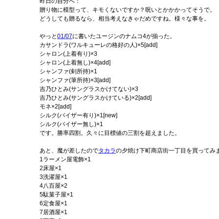
昨日の自分へ：
贈り物に模型って、キモくないですか？呪いとかかかってそうで。
どうしても贈るなら、相当考えなきゃだめですね。様々な事を。
やっと
01/07
に書いたユージンのナムコ4が揃った。
カサンドラ(ワルキューレの格好の人)×5[add]
シャロン(上着有り)×3
シャロン(上着無し)×4[add]
シャンファ(剣所持)×1
シャンファ(筆所持)×3[add]
吉乃ひとみ(サングラスかけてない)×3
吉乃ひとみ(サングラスかけている)×2[add]
モネ×2[add]
シルク(バイザー有り)×1[new]
シルク(バイザー無し)×1
です。勝率四割。久々に目標値の三割を超えました。
あと、魔が差したので
タカラ
の夕焼け下町商店街一丁目を買ってみ
1ラーメン屋電飾×1
2床屋×1
3洗濯屋×1
4八百屋×2
5駄菓子屋×1
6定食屋×1
7居酒屋×1