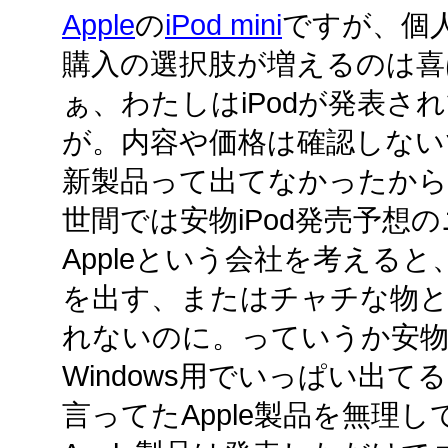
Apple
の
iPod mini
ですが、個
購入の選択肢が増えるのは喜
ぁ、わたしはiPodが発表さ
が。内容や価格は確認しないで
新製品って出てなかったから
世間では安物iPod発売予想
Appleという会社を考える
を出す、またはチャチな物
れないのに。っていうか安
Windows用でいっぱい出
言ってたApple製品を無理