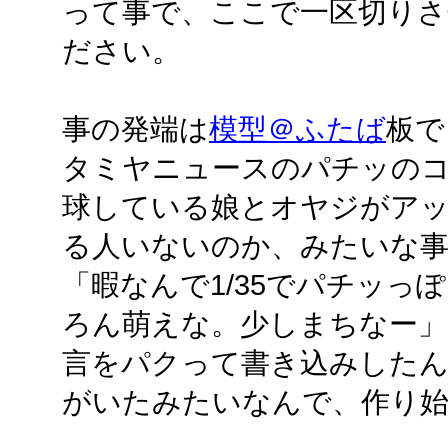
って事で、ここで一区切りさ
ださい。
事の発端は
模型＠ふたば
板で
タミヤニュースのパチッのコ
球している娘とオヤジがア
る人いないのか、みたいな
「暇なんで1/35でパチッっ
ろん萌えな。少しまちなー」と
言をパクって書き込みした
がいたみたいなんで、作り