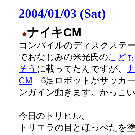
2004/01/03 (Sat)
ナイキCM
●
コンパイルのディスクステ
でおなじみの米光氏の
こど
そう
に載ってたんですが、
CM
。6足ロボットがサッカ
ンガイン動きます。かっこ
今日のトリヒル。
トリエラの目とほっぺたを