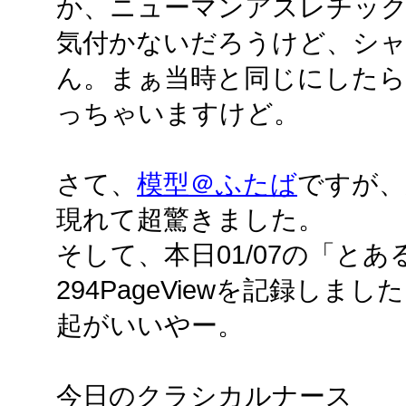
か、ニューマンアスレチッ
気付かないだろうけど、シ
ん。まぁ当時と同じにした
っちゃいますけど。
さて、
模型＠ふたば
ですが、
現れて超驚きました。
そして、本日01/07の「と
294PageViewを記録し
起がいいやー。
今日のクラシカルナース