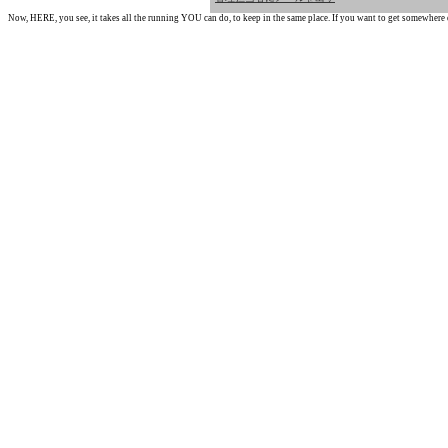
Now, HERE, you see, it takes all the running YOU can do, to keep in the same place. If you want to get somewhere els