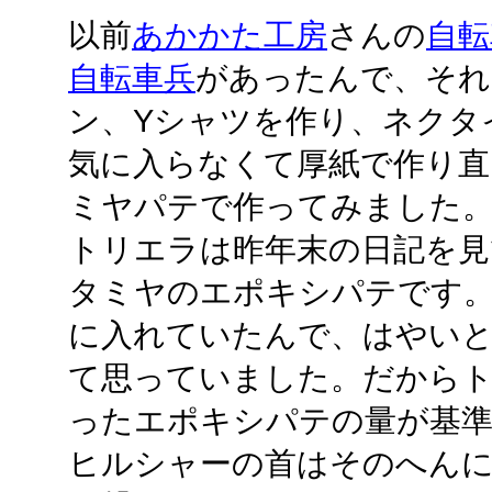
以前
あかかた工房
さんの
自転
自転車兵
があったんで、それ
ン、Yシャツを作り、ネクタ
気に入らなくて厚紙で作り直
ミヤパテで作ってみました
トリエラは昨年末の日記を
タミヤのエポキシパテです
に入れていたんで、はやい
て思っていました。だから
ったエポキシパテの量が基
ヒルシャーの首はそのへんにあ