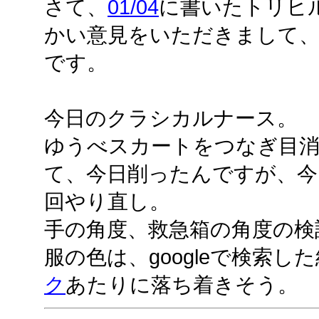
さて、
01/04
に書いたトリヒ
かい意見をいただきまして
です。
今日のクラシカルナース。
ゆうべスカートをつなぎ目
て、今日削ったんですが、今
回やり直し。
手の角度、救急箱の角度の検
服の色は、googleで検索し
ク
あたりに落ち着きそう。