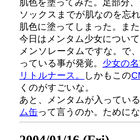
肌色を塗ってみた。足部分、
ソックスまでが肌なのを忘
肌色に塗ってしまった。また
今日はメンタム少女について
メンソレータムですな。で
っている事が発覚。
少女の名
リトルナース。
しかもこの
C
くのがすごいな。
あと、メンタムが入っている
ム缶
って言うのか。ために
2004/01/16 (Fri)