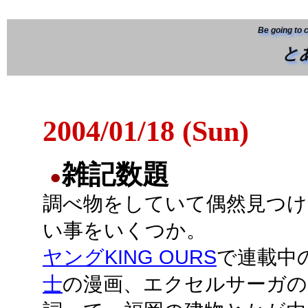
Be going to 
と
2004/01/18 (Sun)
雑記数題
●
調べ物をしていて偶然見つけ
い事をいくつか。
ヤングKING OURS
で連載中
士
の漫画、エクセルサーガの