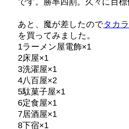
です。勝率四割。久々に目標
あと、魔が差したので
タカ
を買ってみました。
1ラーメン屋電飾×1
2床屋×1
3洗濯屋×1
4八百屋×2
5駄菓子屋×1
6定食屋×1
7居酒屋×1
8下宿×1