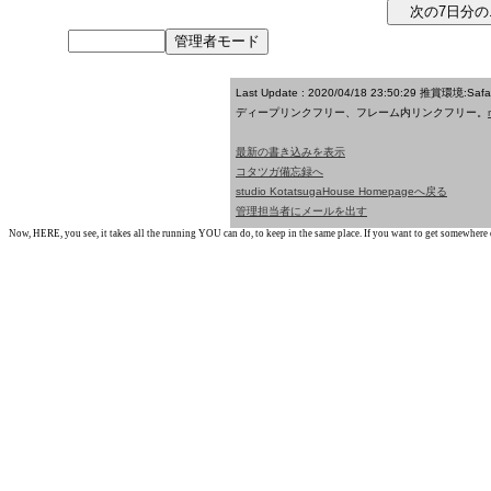
Last Update : 2020/04/18 23:50:29
推賞環境:Saf
ディープリンクフリー、フレーム内リンクフリー。
最新の書き込みを表示
コタツガ備忘録へ
studio KotatsugaHouse Homepageへ戻る
管理担当者にメールを出す
Now, HERE, you see, it takes all the running YOU can do, to keep in the same place. If you want to get somewhere els