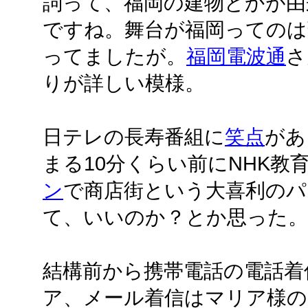
詞って、福岡の建物とかが由
ですね。舞台が福岡ってのは
ってましたが。
福岡電波通
さ
りが詳しい模様。
日テレの長寿番組に
笑点
があ
まる10分くらい前にNHK教
ン
で商店街という大喜利のパ
て、いいのか？とか思った。
結構前から携帯電話の電話着
ア、メール着信はマリア様