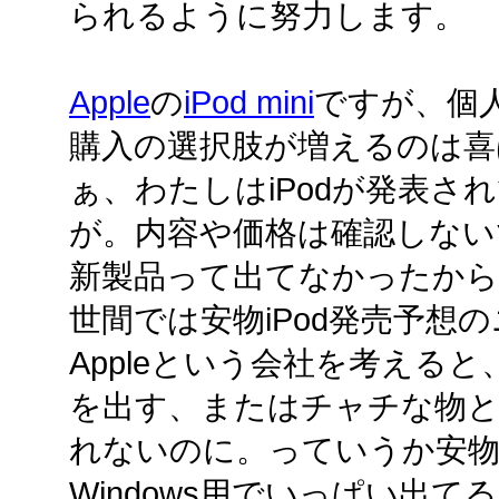
られるように努力します。
Apple
の
iPod mini
ですが、個
購入の選択肢が増えるのは喜
ぁ、わたしはiPodが発表さ
が。内容や価格は確認しないで
新製品って出てなかったから
世間では安物iPod発売予想
Appleという会社を考える
を出す、またはチャチな物
れないのに。っていうか安
Windows用でいっぱい出