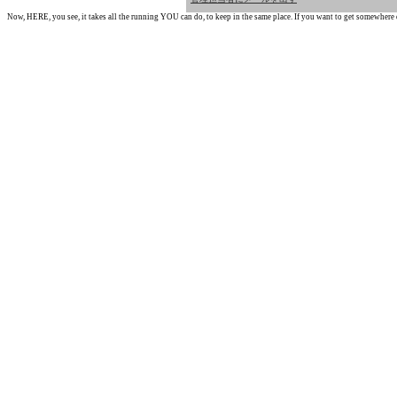
Now, HERE, you see, it takes all the running YOU can do, to keep in the same place. If you want to get somewhere els