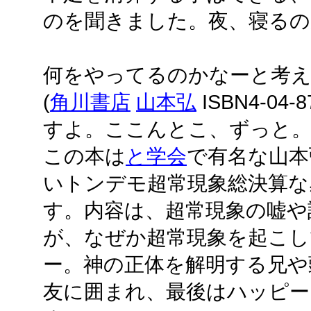
のを聞きました。夜、寝るの
何をやってるのかなーと考
(
角川書店
山本弘
ISBN4-04
すよ。ここんとこ、ずっと
この本は
と学会
で有名な山本
いトンデモ超常現象総決算な
す。内容は、超常現象の嘘や
が、なぜか超常現象を起こ
ー。神の正体を解明する兄や
友に囲まれ、最後はハッピー