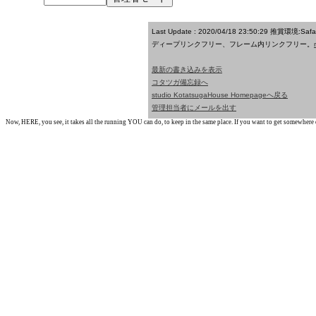
Last Update : 2020/04/18 23:50:29
推賞環境:Saf
ディープリンクフリー、フレーム内リンクフリー。
最新の書き込みを表示
コタツガ備忘録へ
studio KotatsugaHouse Homepageへ戻る
管理担当者にメールを出す
Now, HERE, you see, it takes all the running YOU can do, to keep in the same place. If you want to get somewhere els