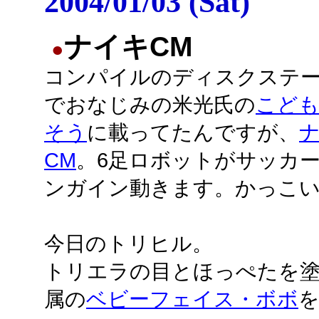
2004/01/03 (Sat)
ナイキCM
●
コンパイルのディスクステ
でおなじみの米光氏の
こど
そう
に載ってたんですが、
CM
。6足ロボットがサッカ
ンガイン動きます。かっこ
今日のトリヒル。
トリエラの目とほっぺたを
属の
ベビーフェイス・ボボ