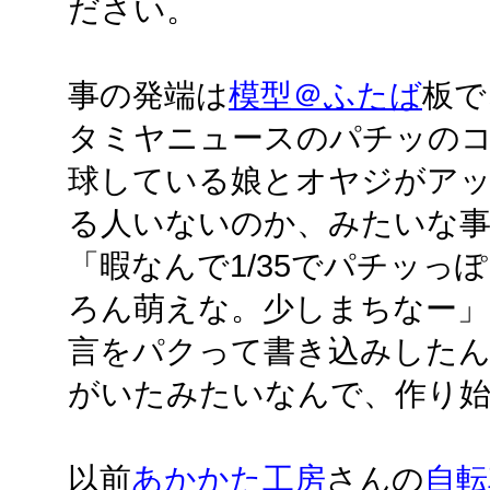
ださい。
事の発端は
模型＠ふたば
板で
タミヤニュースのパチッのコ
球している娘とオヤジがア
る人いないのか、みたいな
「暇なんで1/35でパチッっ
ろん萌えな。少しまちなー」と
言をパクって書き込みした
がいたみたいなんで、作り
以前
あかかた工房
さんの
自転