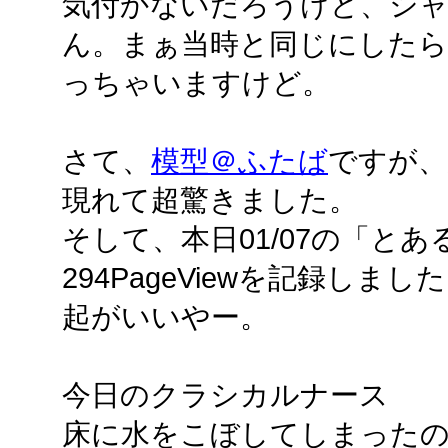
気付かないだろうけど、シ
ん。まぁ当時と同じにした
っちゃいますけど。
さて、
模型＠ふたば
ですが、
現れて超驚きました。
そして、本日01/07の「と
294PageViewを記録し
起がいいやー。
今日のクラシカルナース
床に水をこぼしてしまったの