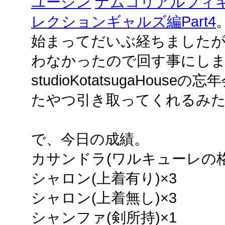
ユージン
ナムコリアルフィ
レクションギャルズ編Part4
始まってだいぶ経ちました
わなかったので回す事にし
studioKotatsugaHou
たやつ引き取ってくれるみ
で、今日の成績。
カサンドラ(ワルキューレの格
シャロン(上着有り)×3
シャロン(上着無し)×3
シャンファ(剣所持)×1