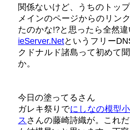
関係ないけど、うちのトップペー
メインのページからのリン
たのかな!?と思ったら全然
ieServer.Net
というフリーDN
クドナルド諸島って初めて
か。
今日の塗ってるさん
ガレキ祭りで
にしなの模型小
ス
さんの藤崎詩織が。これだ