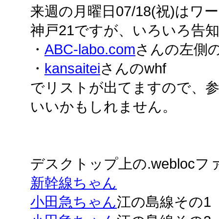
来週の月曜日07/18(祝)は
神戸21ですが、いろいろ告
・
ABC-labo.com
さんの左側
・
kansaitei
さんのwhf
でリストが出てますので、
いいかもしれません。
デスクトップ上の.webloc
新幹線ちゃん
小田急ちゃん
江の島線その1