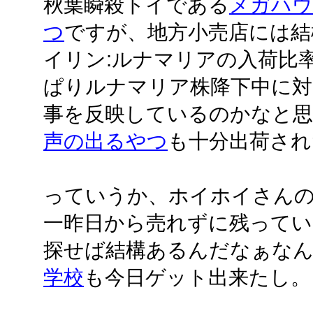
秋葉瞬殺トイである
メガハウ
つ
ですが、地方小売店には結
イリン:ルナマリアの入荷比率
ぱりルナマリア株降下中に対
事を反映しているのかなと
声の出るやつ
も十分出荷され
っていうか、ホイホイさん
一昨日から売れずに残ってい
探せば結構あるんだなぁな
学校
も今日ゲット出来たし。