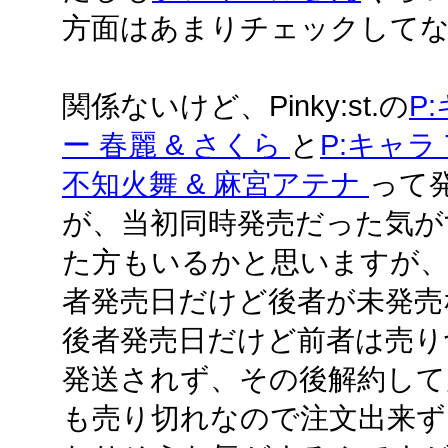
方面はあまりチェックしてない
関係ないけど、Pinky:st.の
P
ー 春麗 & さくら
と
P:キャラ T
不知火舞 & 麻宮アテナ
って
が、当初同時発売だった気が
た方もいるかと思いますが、am
者発売日だけど後者が未発売な
後者発売日だけど前者は売り
発送されず、その後解約して
も売り切れなので注文出来ず