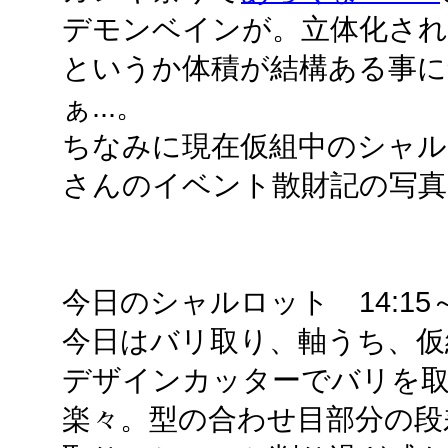
デモンベインが。立体化さ
というか体積が結構ある事
ぁ...。
ちなみに現在仮組中のシャルロ
さんのイベント散財記の写真
今日のシャルロット 14:15～16
今日はバリ取り、軸うち、仮
デザインカッターでバリを
楽々。型の合わせ目部分の段