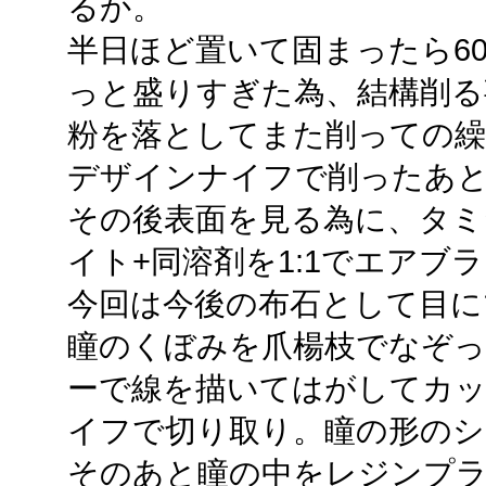
るか。
半日ほど置いて固まったら6
っと盛りすぎた為、結構削る
粉を落としてまた削っての繰
デザインナイフで削ったあと
その後表面を見る為に、タ
イト+同溶剤を1:1でエアブ
今回は今後の布石として目に
瞳のくぼみを爪楊枝でなぞって
ーで線を描いてはがしてカ
イフで切り取り。瞳の形のシ
そのあと瞳の中をレジンプ