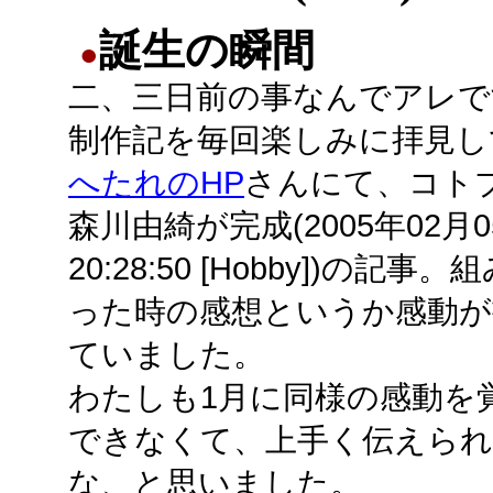
誕生の瞬間
●
二、三日前の事なんでアレで
制作記を毎回楽しみに拝見し
へたれのHP
さんにて、コト
森川由綺が完成(2005年02月0
20:28:50 [Hobby])の記事
った時の感想というか感動が
ていました。
わたしも1月に同様の感動を
できなくて、上手く伝えら
な、と思いました。