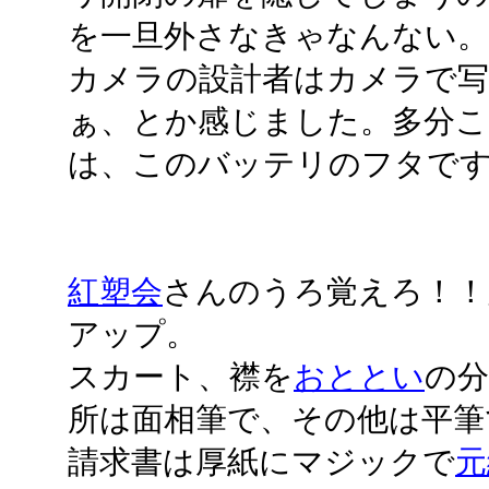
を一旦外さなきゃなんない
カメラの設計者はカメラで
ぁ、とか感じました。多分こ
は、このバッテリのフタで
紅塑会
さんのうろ覚えろ！！
アップ。
スカート、襟を
おととい
の分
所は面相筆で、その他は平筆
請求書は厚紙にマジックで
元