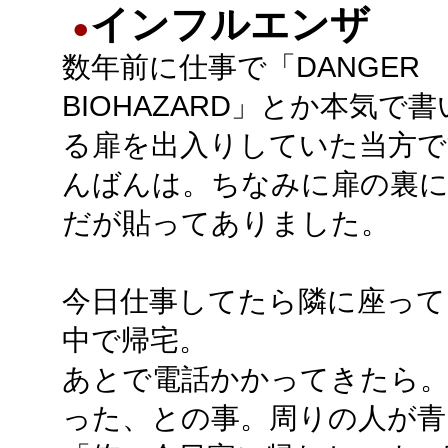
インフルエンザ
●
数年前に仕事で「DANGER
BIOHAZARD」とか本気で
る扉を出入りしていた当方で
んばんは。ちなみに扉の裏
だが貼ってありました。
今日仕事してたら隣に座って
中で帰宅。
あとで電話かかってきたら
った、との事。周りの人が青