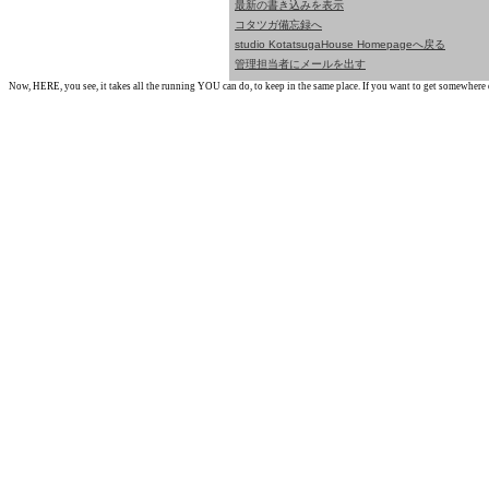
最新の書き込みを表示
コタツガ備忘録へ
studio KotatsugaHouse Homepageへ戻る
管理担当者にメールを出す
Now, HERE, you see, it takes all the running YOU can do, to keep in the same place. If you want to get somewhere els