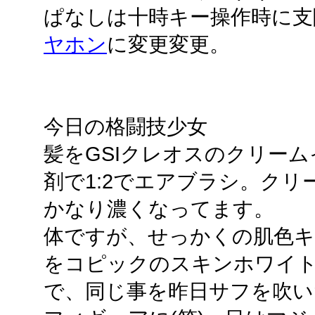
ぱなしは十時キー操作時に支
ヤホン
に変更変更。
今日の格闘技少女
髪をGSIクレオスのクリー
剤で1:2でエアブラシ。ク
かなり濃くなってます。
体ですが、せっかくの肌色キ
をコピックのスキンホワイ
で、同じ事を昨日サフを吹い