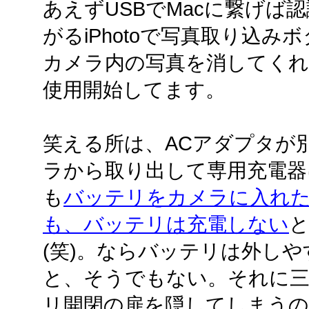
あえずUSBでMacに繋げば
がるiPhotoで写真取り込
カメラ内の写真を消してく
使用開始してます。
笑える所は、ACアダプタが
ラから取り出して専用充電器
も
バッテリをカメラに入れた
も、バッテリは充電しない
と
(笑)。ならバッテリは外し
と、そうでもない。それに
リ開閉の扉を隠してしまうの