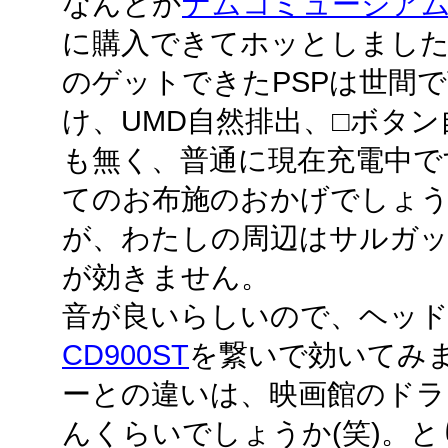
なんとか
ナムコミュージア
に購入できてホッとしました
のゲットできたPSPは世間
け、UMD自然排出、□ボタ
も無く、普通に現在充電中で
てのお布施のおかげでしょ
が、わたしの周辺はサルガ
が効きません。
音が良いらしいので、ヘッ
CD900ST
を繋いで効いてみ
ーとの違いは、映画館のド
んくらいでしょうか(笑)。