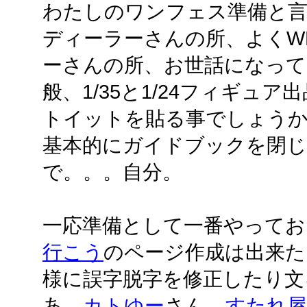
わたしのワンフェス準備と
ディーラーさんの所、よくW
ーさんの所、お世話になっている
般、1/35と1/24フィギュ
トイットを貼る事でしょう
基本的にガイドブックを閉じ
で。。。自分。
一応準備として一番やってお
行こう
のページ作成は出来た
様に誤字脱字を修正したり文
あ、
カトゆー
さん、
すたれ屋