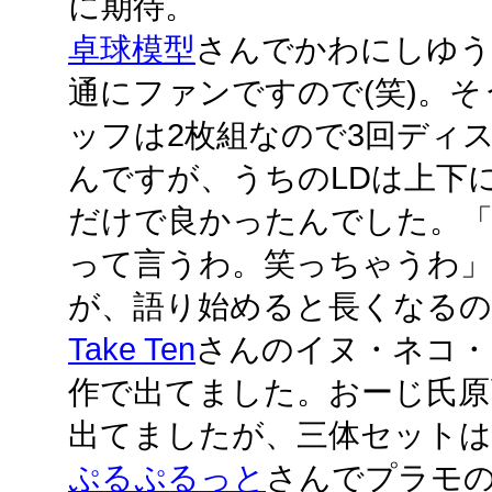
に期待。
卓球模型
さんでかわにしゆう
通にファンですので(笑)。そ
ッフは2枚組なので3回ディ
んですが、うちのLDは上下
だけで良かったんでした。「N
って言うわ。笑っちゃうわ
が、語り始めると長くなる
Take Ten
さんのイヌ・ネコ・
作で出てました。おーじ氏原
出てましたが、三体セット
ぷるぷるっと
さんでプラモ