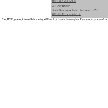
最新の書き込みを表示
コタツガ備忘録へ
studio KotatsugaHouse Homepageへ戻る
管理担当者にメールを出す
Now, HERE, you see, it takes all the running YOU can do, to keep in the same place. If you want to get somewhere els