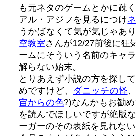
も元ネタのゲームとかに疎
アル・アジフを見るにつけ
うかばなくて気が気じゃあ
空教室
さんが12/27前後に
ームにそういう名前のキャ
解らない始末。
とりあえず小説の方を探し
めですけど、
ダニッチの怪
、
宙からの色
?)なんかもお勧
を読んでほしいですが絶版なの
ーガーのその表紙を見れな