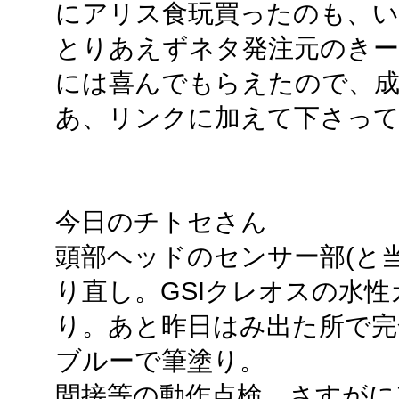
にアリス食玩買ったのも、い
とりあえずネタ発注元のきー
には喜んでもらえたので、
あ、リンクに加えて下さっ
今日のチトセさん
頭部ヘッドのセンサー部(と
り直し。GSIクレオスの水
り。あと昨日はみ出た所で完
ブルーで筆塗り。
間接等の動作点検。さすがに