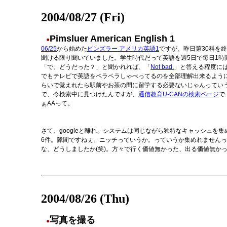
2004/08/27 (Fri)
Pimsluer American English 1
●
06/25
から始めた
ピンズラー アメリカ英語1
ですが、昨日第30科を
聞ける限り聞いていました。学生時代だって英語を週5日で毎日1時
「で、どうだった？」と聞かれれば、「
Not bad.
」と答える程度に
でもテレビで英語をペラペラしゃべってるのを全部理解出来るように
らいで覚えれたら駅前やお茶の間に留学する必要ないじゃんってい
で、今検索中に見つけたんですが、
通信教育U-CANの検索ページ
で
ぁAAって。
さて、googleと離れ、システムは同じながら独特なキャッシュを集
6件。隙間ですねぇ。ニッチっていうか。っていうか集めれませんってわ
な、どうしましたか(笑)。方々で行く価値無かった、出る価値無かっ
2004/08/26 (Thu)
写真を撮る
●