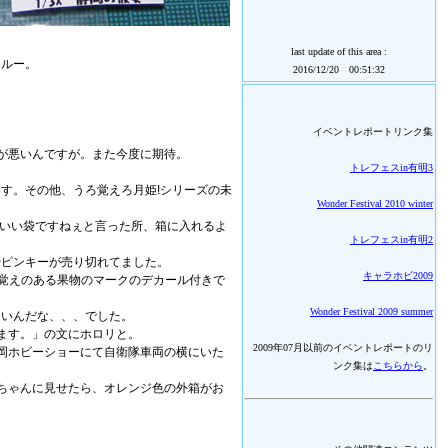
last update of this area :
スルー。
2016/12/20 00:51:32
イベントレポートリンク集
しが悪いんですが。また今度に期待。
トレフェスin有明3
す。その他、うろ覚えろ月姫!シリーズの未
Wonder Festival 2010 winter
、いい袋ですねぇと言った所、箱に入れるよ
トレフェスin有明2
やピンキーが売り切れてました。
キャラホビ2009
な。見覚えのある果物のマークのデカール付きで
Wonder Festival 2009 summer
きいんだな、、、でした。
ります。」の文にホロリと。
2009年07月以前のイベントレポートのリ
回静岡ホビーショーにて自衛隊車両の横にいた
ンク集は
こちらから
。
ちゃんに見せたら、オレンジ色の外箱がお