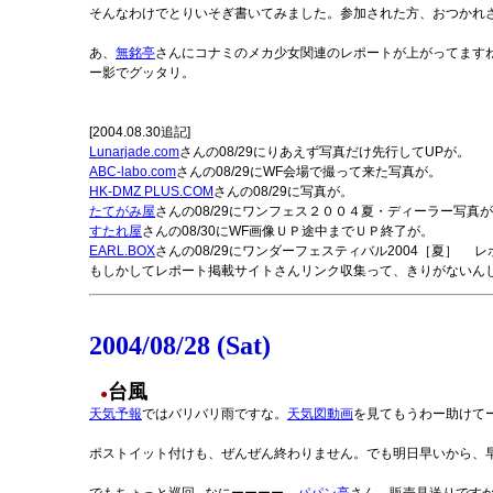
そんなわけでとりいそぎ書いてみました。参加された方、おつかれ
あ、
無銘亭
さんにコナミのメカ少女関連のレポートが上がってます
ー影でグッタリ。
[2004.08.30追記]
Lunarjade.com
さんの08/29にりあえず写真だけ先行してUPが。
ABC-labo.com
さんの08/29にWF会場で撮って来た写真が。
HK-DMZ PLUS.COM
さんの08/29に写真が。
たてがみ屋
さんの08/29にワンフェス２００４夏・ディーラー写真
すたれ屋
さんの08/30にWF画像ＵＰ途中までＵＰ終了が。
EARL.BOX
さんの08/29にワンダーフェスティバル2004［夏］ レ
もしかしてレポート掲載サイトさんリンク収集って、きりがないん
2004/08/28 (Sat)
台風
●
天気予報
ではバリバリ雨ですな。
天気図動画
を見てもうわー助けて
ポストイット付けも、ぜんぜん終わりません。でも明日早いから、早く