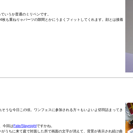
、っていうか普通のミリペンです。
。4枚も重ねりゃパーツの隙間とかにうまくフィットしてくれます。顔とは接着
れそうな今日この頃。ワンフェスに参加される方々もいよいよ切羽詰まってき
、今回は
Fate/Staynight
ですかね。
ターがうちに来て庭で対面した所で画面の文字が消えて、背景が表示され続け曲