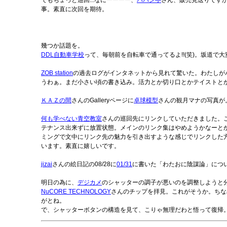
でもちょっと巡回...なにーーーー、
パパン亭
さん、販売見送りです
事。素直に次回を期待。
幾つか話題を。
DDL自動車学校
って、毎朝前を自転車で通ってるよ!!(笑)。坂道
ZOB station
の過去ログがインタネットから見れて驚いた。わたしがパ
うわぁ。まだ小さい頃の書き込み。活力とか切り口とかテイストとか
ＫＡＺの間
さんのGalleryページに
卓球模型
さんの観月マナの写真が
何も学べない青空教室
さんの巡回先にリンクしていただきました。
テナンス出来ずに放置状態。メインのリンク集はやめようかなーと
ミングで文中にリンク先の魅力を引き出すような感じでリンクした
います。素直に嬉しいです。
jizai
さんの絵日記の08/28に
01/31
に書いた「わたおに陰謀論」につい
明日の為に、
デジカメ
のシャッターの調子が悪いのを調整しようと
NuCORE TECHNOLOGY
さんのチップを拝見。これがそうか。ちな
がとね。
で、シャッターボタンの構造を見て、こりゃ無理だわと悟って復帰