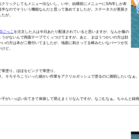
クリックしてもメニュー出ないし。いや、結構前にメニューにSAVEしか表
後半なのでそういう機能なんだと思って進めてましたが。ステータスが更新さ
したが。
Gごっこ
を注文した人は今日あたり配達されていると思いますが、なんか服の
ょうがないんで両面テープでくっつけてますが。あと、まほうつかいの方は顔
かいの方は本が二冊付いてましたが、地面に刺さってる棒みたいなパーツが欠
いけど。
で筆塗り。ほほをピンクで筆塗り。
り。そろそろこういった細かい作業をアクリルガッシュで塗るのに挑戦したいなぁ
い子がいっぱい出てきて体操して萌えまくりなんですが。なごむなぁ。ちゃんと録