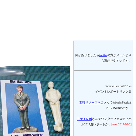
何かありましたら
twitter
の方がメールより
も繋がりやすいです。
WonderFestival2017s
イベントレポートリンク集
常時リソース不足
さんでWonderFestival
2017 [Summer]が。
モケイレポ
さんでワンダーフェスティバ
ル2017夏レポートが。
[new 2017/08/2]