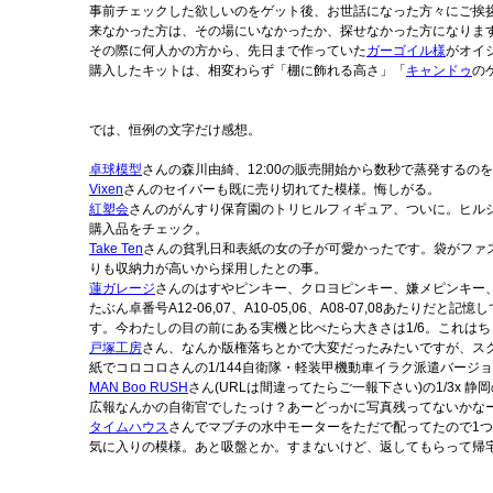
事前チェックした欲しいのをゲット後、お世話になった方々にご挨
来なかった方は、その場にいなかったか、探せなかった方になりま
その際に何人かの方から、先日まで作っていた
ガーゴイル様
がオイ
購入したキットは、相変わらず「棚に飾れる高さ」「
キャンドゥ
の
では、恒例の文字だけ感想。
卓球模型
さんの森川由綺、12:00の販売開始から数秒で蒸発する
Vixen
さんのセイバーも既に売り切れてた模様。悔しがる。
紅塑会
さんのがんすり保育園のトリヒルフィギュア、ついに。ヒル
購入品をチェック。
Take Ten
さんの貧乳日和表紙の女の子が可愛かったです。袋がファ
りも収納力が高いから採用したとの事。
蓮ガレージ
さんのはすやピンキー、クロヨピンキー、嫌メピンキー
たぶん卓番号A12-06,07、A10-05,06、A08-07,08
す。今わたしの目の前にある実機と比べたら大きさは1/6。これは
戸塚工房
さん、なんか版権落ちとかで大変だったみたいですが、ス
紙でコロコロさんの1/144自衛隊・軽装甲機動車イラク派遣バー
MAN Boo RUSH
さん(URLは間違ってたらご一報下さい)の1/3
広報なんかの自衛官でしたっけ？あーどっかに写真残ってないかな
タイムハウス
さんでマブチの水中モーターをただで配ってたので1
気に入りの模様。あと吸盤とか。すまないけど、返してもらって帰