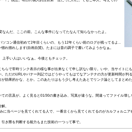
かー！。残念。明日の個人的注目第一位だったのに。でもご本人、考えての
で大変なんだ、ここの前。こんな事件になってたなんて知らなかったよ。
ソコン通信初めて2年目くらいの、もう12年くらい前のログが残ってるよ...
惚れ惚れします(自画自賛)。たまには昔の調子で書いてみようかなぁ。
。上手い人はいいなぁ。今後ともチェック。
こちらで常時リンク表示の様な事が出来なくて申し訳ない限り。いや、当サイトに
か。ただのURLやバナー列記ではどうやってもはてなアンテナの方が更新時間が判
方が効果的かな、とか。このあたりはもう少し考えたあとでリンク論としてまとめ
ての言及が。よく見ると01/30の書き込み、写真が違うな。間違ってファイル壊
分解。
みに当ページを見てくれてる人で、一番古くから見てくれてるのがカルフォルニア在
。引き際を判断する能力もまた技術の一つって事で。