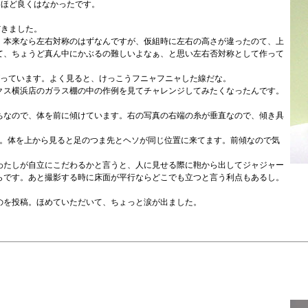
うほど良くはなかったです。
だきました。
、本来なら左右対称のはずなんですが、仮組時に左右の高さが違ったのて、上
て、ちょうど真ん中にかぶるの難しいよなぁ、と思い左右否対称として作って
っています。よく見ると、けっこうフニャフニャした線だな。
クス横浜店のガラス棚の中の作例を見てチャレンジしてみたくなったんです。
ちなので、体を前に傾けています。右の写真の右端の糸が垂直なので、傾き具
。体を上から見ると足のつま先とヘソが同じ位置に来てます。前傾なので気
わたしが自立にこだわるかと言うと、人に見せる際に鞄から出してジャジャー
らです。あと撮影する時に床面が平行ならどこでも立つと言う利点もあるし。
のを投稿。ほめていただいて、ちょっと涙が出ました。