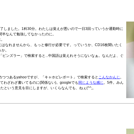
終了しました。1科30分。わたしは覚えが悪いので一日3回っていうか通勤時に
間半なんて勉強してなかったのに。
は。
はなれませんから、もっと修行が必要です。っていうか、CD16枚聞いたく
うか。
「ピンズラー」で検索すると...中国語は覚えれそうにないなぁ。なんだよ、ぐ
めつつあるyahooですが、「キャホビレポート」で検索すると
こんなかんじ
。
ざわざ書いてるのに(関係ない)。googleでも
同じような感じ
。5件。みん
たという意見を目にしますが、いくらなんでも、ねぇ(^^;。