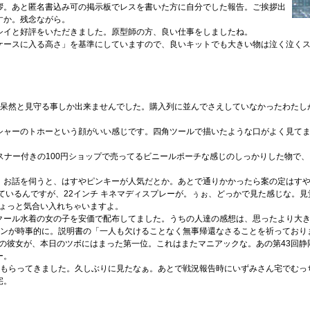
拶。あと匿名書込み可の掲示板でレスを書いた方に自分でした報告。ご挨拶出
すか。残念ながら。
シイと好評をいただきました。原型師の方、良い仕事をしましたね。
ケースに入る高さ」を基準にしていますので、良いキットでも大きい物は泣く泣く
のを呆然と見守る事しか出来ませんでした。購入列に並んでさえしていなかったわた
シャーのトホーという顔がいい感じです。四角ツールで描いたような口がよく見てま
スナー付きの100円ショップで売ってるビニールポーチな感じのしっかりした物で
、お話を伺うと、はすやピンキーが人気だとか。あとで通りかかったら案の定はす
あたりだと記憶しているんですが、22インチ キネマディスプレーが。ぅぉ、どっかで見た感じ
ちょっと気合い入れちゃいますよ。
クール水着の女の子を安価で配布してました。うちの人達の感想は、思ったより大
ジョンが時事的に。説明書の「一人も欠けることなく無事帰還なさることを祈ってお
x 静岡の彼女が、本日のツボにはまった第一位。これはまたマニアックな。あの第43
ー。
つもらってきました。久しぶりに見たなぁ。あとで戦況報告時にいずみさん宅でむっ
宅。