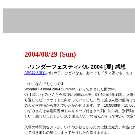
2004/08/29 (Sun)
ワンダーフェスティバル 2004 [夏] 感想
●
ABC殺人事件
の決め手、ひどいなぁ。あーでもドラマ版でも、ちょ
いや、なんでもないです。
Wonder Festival 2004 Summer、行ってきました雨の中。
07:15にいずみさんと合流後に湘南台出発、08:40頃現地到着。入場待
り返してビックサイトに向かっていました。列に並ぶ人達の服装で
の人が何時頃から並んでいたかが伺えます。で、10:00開場、10:5
いずみさんは会場限定ボトルキャップ付き水の列に並ぶ為、別行動
という感じだったとか。20分並んだだけで済んだそうですが、大変
入場の時間的なアレか、いくつか欲しかったのは既に完売。本当に
けで引き出しの奥にしまってたりしたら祟りますよ。