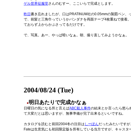
ゲル世界征服堂
さんのむすー、ここいらで完成とします。
昨日
書き忘れましたが、口はPRATINUM社の0.05mmの製図ペン
で、前髪と三角巾っていうかバンダナを両面テープ4枚重ねで接着
ておらず上からかぶさってるだけです。
で、写真。あー、やっぱ暗いなぁ。朝、撮り直してみようかなぁ。
2004/08/24 (Tue)
明日あたりで完成かなぁ
●
日曜日の気になる所と言えば
ABC殺人事件
の結末とか言ったら怒ら
て大変だとは思いますが、無事準備が完了出来るといいですね。
カタログを読むと前回2004冬の注目は
しーぽん
だったみたいですが
Fateは生意気にも初回限定版を所有している当方ですが、キャス