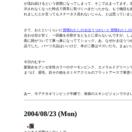
が流れ続けるという状態になってしまって、そこで止まってます。右
示されなくなった時点で異常に気づくべきだったかな。もう物語も
れましたとか言ってもステータス見れないじゃん、とは思っていま
さて、おとといくらいに
習慣わたしのまほうつかい と 習慣わたしの
合わせ目が甘く、一回服を分割するともとに戻らないんですが。し
面に跡がついてて豚っ鼻になっててショック。あ、なぜかまほうつ
品でした。パーツ欠品はいいけど、本が二冊はマズいだろ。まぁい
今日のむすー
髪留めをグンゼ水性カラーのサーモンピンク、エメラルドグリーン
まつげ、眉毛、目その他をタミヤアクリルのフラットアースで筆塗
あー、今アテネオリンピック中継で、体操のエキシビジョンで小さ
2004/08/23 (Mon)
服
●