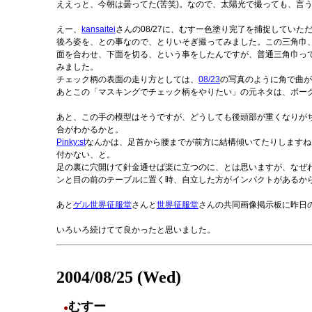
ええっと、今朝は曇ってた(苦笑)。なので、太陽光で撮っても、言
えー、
kansaitei
さんの08/27に、むすー色塗り完了を捕捉していた
後ろ姿を、との事なので、とりいそぎ撮ってみました。この三角巾
面を合わせ、下面を切る、という事をしたんですが、普通三角巾っ
みました。
チェック柄の表面の走り方としては、
08/23
の写真のように角で曲が
あとこの「マスキングでチェック柄をやりたい」の元ネタは、ボー
あと、この手の模型はそうですが、どうしても後頭部が重くなりが
合がわかるかと。
Pinky:st
なんかは、足首から腰までが前方に結構傾いてたりしますね
付かない、と。
足の裏に穴開けて針金通せば楽に立つのに、とは思いますが、なぜ
ンと目の前のテーブルに置く時、自立した方がインパクトがあるか
あと
ゲル世界征服堂
さんと
世界征服堂
さんの共同画像掲示板に昨日
いろいろ続けてて良かったと思いました。
2004/08/25 (Wed)
むすー
●