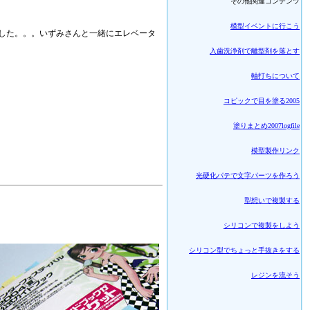
その他関連コンテンツ
模型イベントに行こう
した。。。いずみさんと一緒にエレベータ
入歯洗浄剤で離型剤を落とす
軸打ちについて
コピックで目を塗る2005
塗りまとめ2007logfile
模型製作リンク
光硬化パテで文字パーツを作ろう
型想いで複製する
シリコンで複製をしよう
シリコン型でちょっと手抜きをする
レジンを流そう