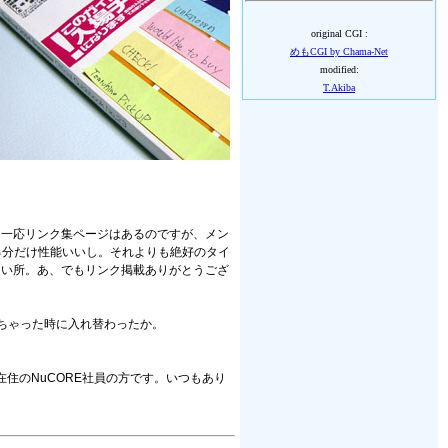
original CGI :
めもCGI by Chama-Net
modified:
T.Akiba
も一応リンク集ページはあるのですが、メン
る分だけ性能いいし。それよりも絶好のタイ
たい所。あ、でもリンク掲載ありがとうござ
しちゃった時に入れ替わったか。
住のNuCORE社員の方です。いつもあり