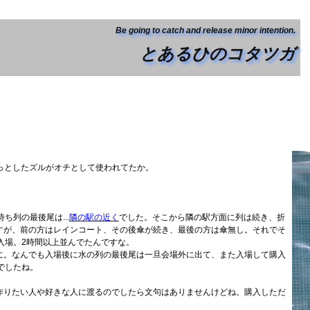
Be going to catch and release minor intention.
とあるひのコタツガ
っとしたズルがオチとして使われてたか。
ち列の最後尾は...
隣の駅の近く
でした。そこから隣の駅方面に列は続き、折
すが、前の方はレインコート、その後傘が続き、最後の方は傘無し。それでそ
0入場。2時間以上並んでたんですな。
に。なんでも入場後に水の列の最後尾は一旦会場外に出て、また入場して購入
でしたね。
作りたい人や好きな人に渡るのでしたら文句はありませんけどね。購入しただ