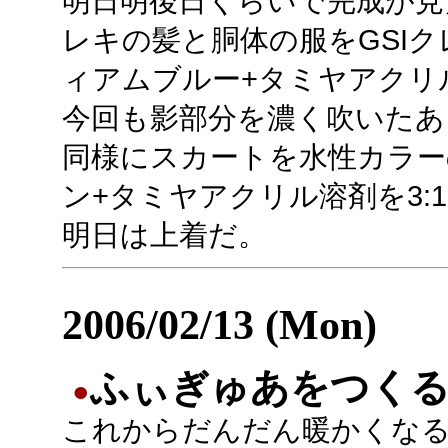
明日明後日くらいで完成が見
レキの髪と胴体の服をGSI
ィアムブルー+タミヤアクリル
今回も影部分を濃く吹いたあ
同様にスカートを水性カラー
ン+タミヤアクリル溶剤を3:
明日は上着だ。
2006/02/13 (Mon)
ふぃぎゅあをつく
●
これからだんだん暖かくな