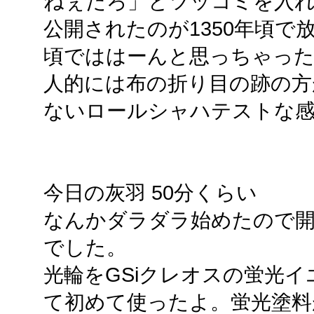
ねぇだろ」とツッコミを入
公開されたのが1350年頃で放
頃でははーんと思っちゃっ
人的には布の折り目の跡の方
ないロールシャハテストな
今日の灰羽 50分くらい
なんかダラダラ始めたので開
でした。
光輪をGSiクレオスの蛍光
て初めて使ったよ。蛍光塗料