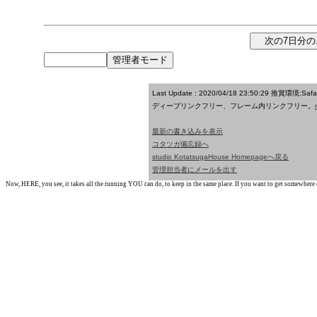
Last Update : 2020/04/18 23:50:29
推賞環境:Saf
ディープリンクフリー、フレーム内リンクフリー。
最新の書き込みを表示
コタツガ備忘録へ
studio KotatsugaHouse Homepageへ戻る
管理担当者にメールを出す
Now, HERE, you see, it takes all the running YOU can do, to keep in the same place. If you want to get somewhere els