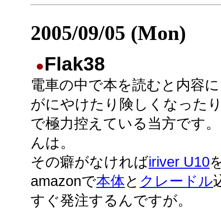
2005/09/05 (Mon)
Flak38
●
電車の中で本を読むと内容に
がにやけたり険しくなった
で極力控えている当方です。
んは。
その癖がなければ
iriver U10
amazonで
本体
と
クレードル
すぐ発注するんですが。