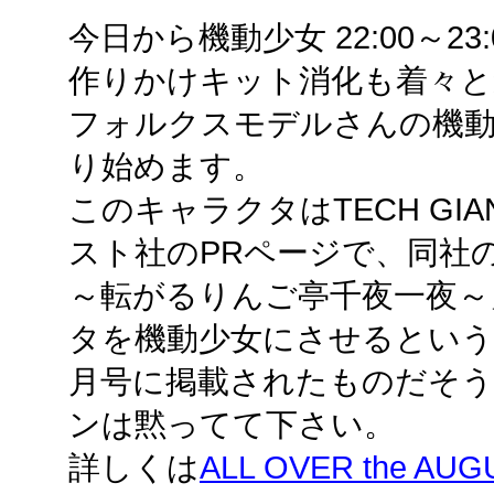
今日から機動少女 22:00～23:
作りかけキット消化も着々と
フォルクスモデルさんの機
り始めます。
このキャラクタはTECH G
スト社のPRページで、同社のゲーム「
～転がるりんご亭千夜一夜～
タを機動少女にさせるというコ
月号に掲載されたものだそう
ンは黙ってて下さい。
詳しくは
ALL OVER the AUG