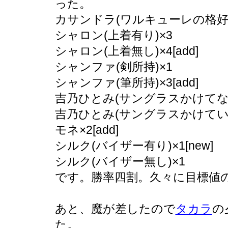
った。
カサンドラ(ワルキューレの格好の人
シャロン(上着有り)×3
シャロン(上着無し)×4[add]
シャンファ(剣所持)×1
シャンファ(筆所持)×3[add]
吉乃ひとみ(サングラスかけてない
吉乃ひとみ(サングラスかけている)×
モネ×2[add]
シルク(バイザー有り)×1[new]
シルク(バイザー無し)×1
です。勝率四割。久々に目標値
あと、魔が差したので
タカラ
の
た。