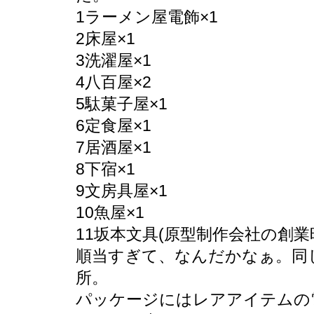
1ラーメン屋電飾×1
2床屋×1
3洗濯屋×1
4八百屋×2
5駄菓子屋×1
6定食屋×1
7居酒屋×1
8下宿×1
9文房具屋×1
10魚屋×1
11坂本文具(原型制作会社の創業時
順当すぎて、なんだかなぁ。同
所。
パッケージにはレアアイテムの